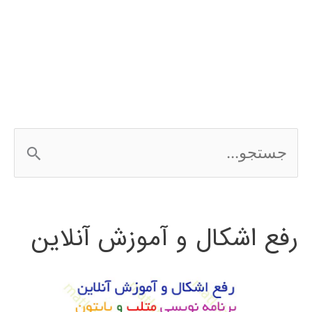
ج
س
ت
رفع اشکال و آموزش آنلاین
ج
و
ب