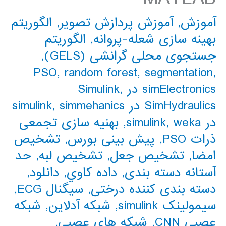
آموزش
,
آموزش پردازش تصویر
,
الگوریتم
بهینه سازی شعله-پروانه
,
الگوریتم
جستجوی محلی گرانشی (GELS)
,
PSO
,
random forest
,
segmentation
,
simElectronics در Simulink
,
SimHydraulics در simulink
simmehanics
,
در simulink
weka
,
,
بهنیه سازی تجمعی
ذرات PSO
,
پیش بینی بورس
,
تشخیص
امضا
,
تشخیص جعل
,
تشخیص لبه
,
حد
آستانه دسته بندی
,
داده كاوي
,
دانلود
,
دسته بندی کننده درختی
,
سیگنال ECG
,
سیمولینک simulink
,
شبکه آدلاین
,
شبکه
عصبی CNN
,
شبکه های عصبی
,