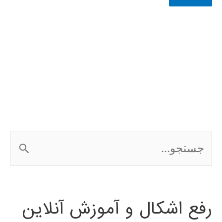
ج
س
ت
رفع اشکال و آموزش آنلاین
ج