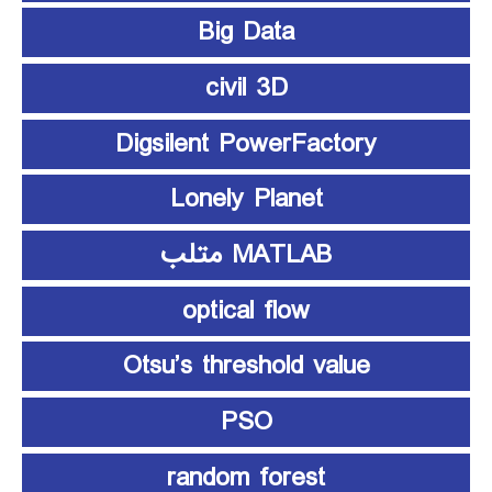
Big Data
civil 3D
Digsilent PowerFactory
Lonely Planet
MATLAB متلب
optical flow
Otsu’s threshold value
PSO
random forest