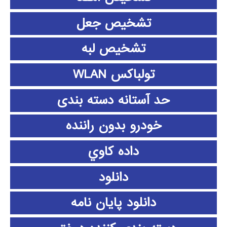
تشخیص جعل
تشخیص لبه
تولباکس WLAN
حد آستانه دسته بندی
خودرو بدون راننده
داده كاوي
دانلود
دانلود پايان نامه