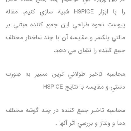
را با ابزار HSPICE شبيه سازي كنيم. مقاله
پيوست نحوه طراحي اين جمع كننده مبتني بر
مالتي پلكسر و مقايسه آن با چند ساختار مختلف
جمع كننده را نشان مي دهد.
محاسبه تاخير طولاني ترين مسير به صورت
دستي و مقايسه با نتايج HSPICE
محاسبه تاخير جمع كننده در چند گوشه مختلف
دما و ولتاژ و بررسي اثر آنها .