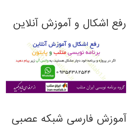
ت
رفع اشکال و آموزش آنلاین
ج
و
ب
ر
ا
ی
:
آموزش فارسی شبکه عصبی