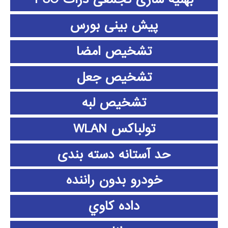
پیش بینی بورس
تشخیص امضا
تشخیص جعل
تشخیص لبه
تولباکس WLAN
حد آستانه دسته بندی
خودرو بدون راننده
داده كاوي