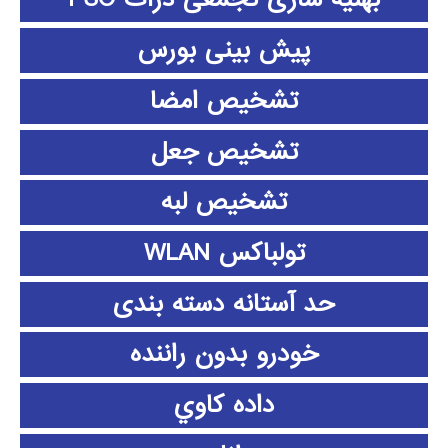
پیش بینی بورس
تشخیص امضا
تشخیص جعل
تشخیص لبه
تولباکس WLAN
حد آستانه دسته بندی
خودرو بدون راننده
داده كاوي