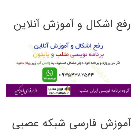
ت
رفع اشکال و آموزش آنلاین
ج
و
ب
ر
ا
ی
:
آموزش فارسی شبکه عصبی