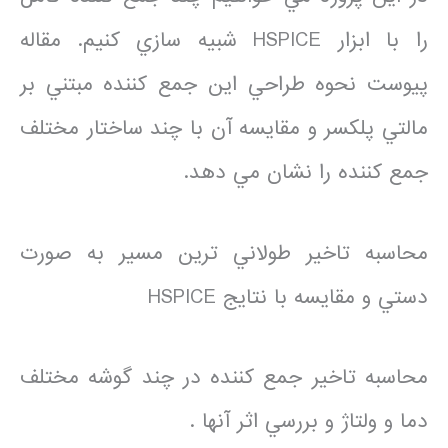
را با ابزار HSPICE شبيه سازي كنيم. مقاله
پيوست نحوه طراحي اين جمع كننده مبتني بر
مالتي پلكسر و مقايسه آن با چند ساختار مختلف
جمع كننده را نشان مي دهد.
محاسبه تاخير طولاني ترين مسير به صورت
دستي و مقايسه با نتايج HSPICE
محاسبه تاخير جمع كننده در چند گوشه مختلف
دما و ولتاژ و بررسي اثر آنها .