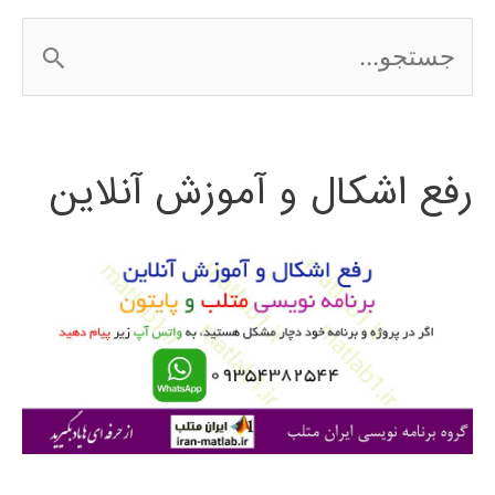
ج
س
ت
رفع اشکال و آموزش آنلاین
ج
و
ب
ر
ا
ی
: