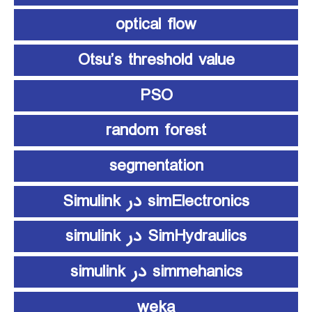
optical flow
Otsu’s threshold value
PSO
random forest
segmentation
simElectronics در Simulink
SimHydraulics در simulink
simmehanics در simulink
weka