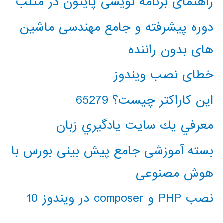
راهنمای برنامه نویسی پایتون در متلب
دوره پیشرفته و جامع مهندسی ماشین
های بدون راننده
خطای نصب ویندوز
این کاراکتر چیست؟ 65279
معرفي يك سايت يادگيري زبان
بسته آموزشی جامع پیش بینی بورس با
هوش مصنوعی
نصب PHP و composer در ویندوز 10