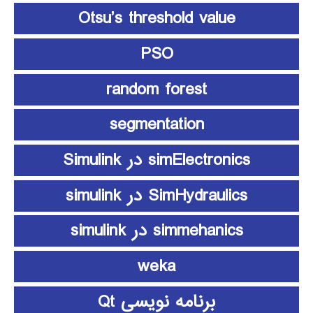
Otsu’s threshold value
PSO
random forest
segmentation
simElectronics در Simulink
SimHydraulics در simulink
simmehanics در simulink
weka
برنامه نویسی Qt