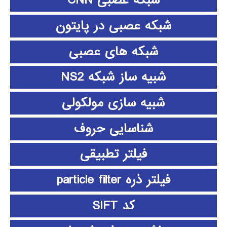
شبکه عصبی CNN
شبکه عصبی در پایتون
شبکه های عصبی
شبیه ساز شبکه NS2
شبیه سازی مولکولی
شناسایی حروف
فیلتر تطبیقی
فیلتر ذره particle filter
کد SIFT