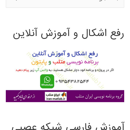
س
ت
رفع اشکال و آموزش آنلاین
ج
و
ب
ر
ا
ی
:
آموزش فارسی شبکه عصبی