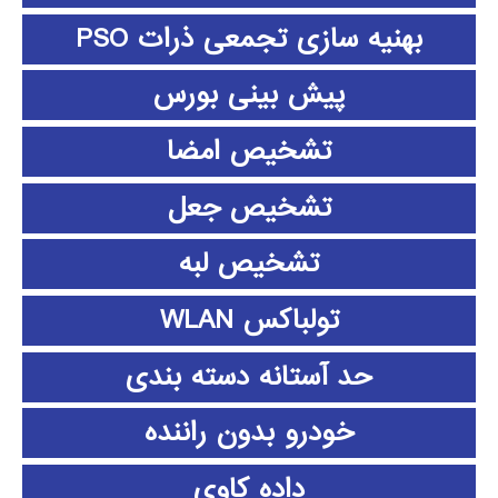
بهنیه سازی تجمعی ذرات PSO
پیش بینی بورس
تشخیص امضا
تشخیص جعل
تشخیص لبه
تولباکس WLAN
حد آستانه دسته بندی
خودرو بدون راننده
داده كاوي