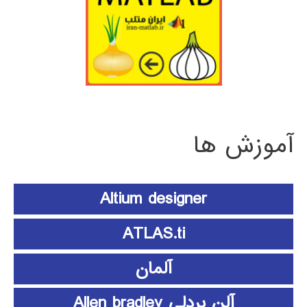
آموزش ها
Altium designer
ATLAS.ti
آلمان
آلن بردلی Allen bradley