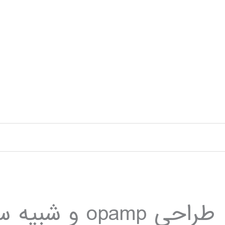
رش
ه
حتوا
طراحی opamp و شبیه سازی در HSPICE