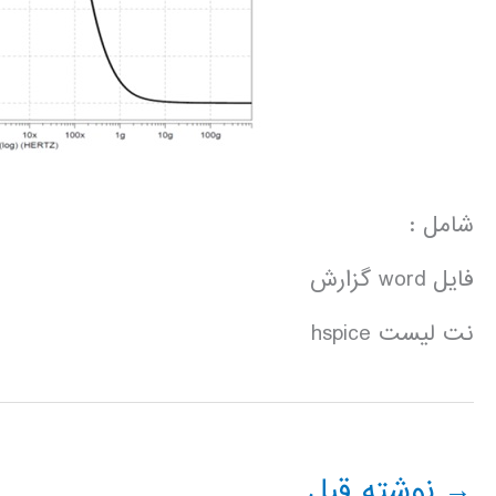
شامل :
فایل word گزارش
نت لیست hspice
→
نوشته قبل