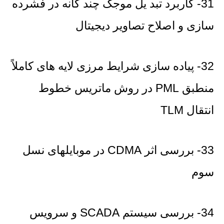
31- کاربرد تبد یل موجک چند گانه در فشرده
سازی و اصلاح تصاویر دیجیتال
32- پیاده سازی شرایط مرزی لایه های کاملاً
منطبق PML در روش ماتریس خطوط
انتقال TLM
33- بررسی اثر CDMA در موبایلهای نسل
سوم
34- بررسی سیستم SCADA و سرویس