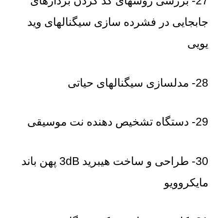
27- بررسی روشهای کد کردن بردارهای
جابجایی در فشرده سازی سیگنالهای وید
یویی
28- مدلسازی سیگنالهای حیاتی
29- دستگاه تشخیص دهنده نت موسیقی
30- طراحی و ساخت هیبرید 3dB پهن باند
مایکروویو