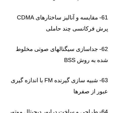
61- مقایسه و آنالیز ساختارهای CDMA
پرش فرکانسی چند حاملی
62- جداسازی سیگنالهای صوتی مخلوط
شده به روش BSS
63- شبیه سازی گیرنده FM با اندازه گیری
عبور از صفرها
64- طراحی و ساخت درایور دیجیتال موتور