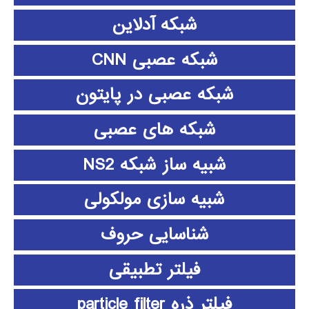
شبکه آدلاین
شبکه عصبی CNN
شبکه عصبی در پایتون
شبکه های عصبی
شبیه ساز شبکه NS2
شبیه سازی مولکولی
شناسایی حروف
فیلتر تطبیقی
فیلتر ذره particle filter