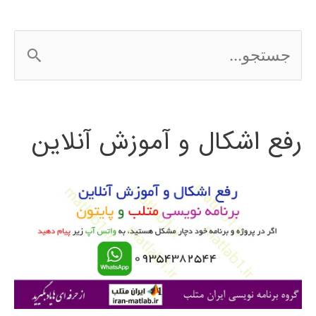
ج
س
ت
رفع اشکال و آموزش آنلاین
ج
و
ب
ر
ا
ی