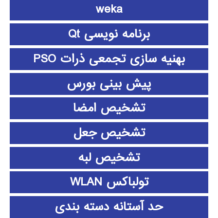
weka
برنامه نویسی Qt
بهنیه سازی تجمعی ذرات PSO
پیش بینی بورس
تشخیص امضا
تشخیص جعل
تشخیص لبه
تولباکس WLAN
حد آستانه دسته بندی