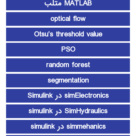
MATLAB متلب
optical flow
Otsu’s threshold value
PSO
random forest
segmentation
simElectronics در Simulink
SimHydraulics در simulink
simmehanics در simulink