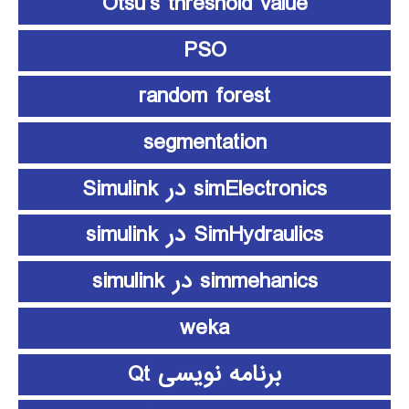
Otsu’s threshold value
PSO
random forest
segmentation
simElectronics در Simulink
SimHydraulics در simulink
simmehanics در simulink
weka
برنامه نویسی Qt