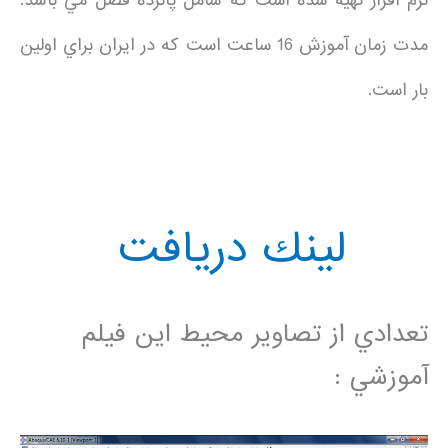
نرم افزار تهيه شده است كه شامل پانزده فصل مي باشد.
مدت زمان آموزش 16 ساعت است كه در ايران براي اولين
بار است.
لينك دريافت
تعدادي از تصاوير محيط اين فيلم
آموزشي :