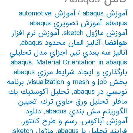
آموزش abaqus
/
آموزش automotive
abaqus
,
آموزش تصويري abaqus
,
آموزش ماژول sketch
,
آموزش نرم افزار
هوافضا
,
آناليز المان محدود abaqus
,
آناليز سه بعدي تير
,
اجزاي مدل تحليلي
,
abaqus
,
Material Orientation in abaqus
بارگذاري و ايجاد شرايط مرزي abaqus
,
بخش job و mesh و visualization
,
برنامه
نويسي در abaqus
,
تحليل آكوستيك يك
مافلر
,
تحليل ورق حاوي ترك
,
تعيين
الگوريتم مش بندي abaqus
,
دنلود
آموزش آباكوس
,
رسم و طرح كانتور
,
فرايند تحليل با abaqus
,
ماژول sketch
,