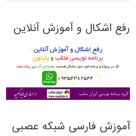
س
ت
رفع اشکال و آموزش آنلاین
ج
و
ب
ر
ا
ی
:
آموزش فارسی شبکه عصبی