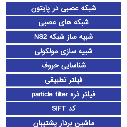
شبکه عصبی در پایتون
شبکه های عصبی
شبیه ساز شبکه NS2
شبیه سازی مولکولی
شناسایی حروف
فیلتر تطبیقی
فیلتر ذره particle filter
کد SIFT
ماشین بردار پشتیبان