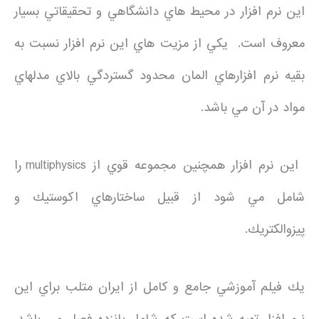
اين نرم افزار در محيط هاي دانشگاهي و تحقيقاتي بسيار
معروف است. يكي از مزيت هاي اين نرم افزار نسبت به
بقيه نرم افزارهاي المان محدود گستردگي بالاي مدلهاي
مواد در آن مي باشد.
اين نرم افزار همچنين مجموعه قوي از multiphysics را
شامل مي شود از قبيل ساختارهاي اكوستيك و
پيزوالكتريك.
يك فيلم آموزشي جامع و كامل از ايران متلب براي اين