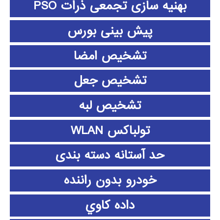
بهنیه سازی تجمعی ذرات PSO
پیش بینی بورس
تشخیص امضا
تشخیص جعل
تشخیص لبه
تولباکس WLAN
حد آستانه دسته بندی
خودرو بدون راننده
داده كاوي