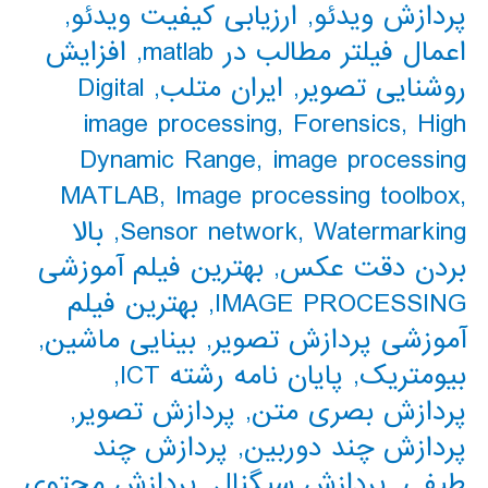
پردازش ویدئو
,
ارزیابی کیفیت ویدئو
,
اعمال فیلتر مطالب در matlab
,
افزایش
روشنایی تصویر
,
ایران متلب
,
Digital
image processing
,
Forensics
,
High
Dynamic Range
,
image processing
MATLAB
,
Image processing toolbox
,
Watermarking
,
Sensor network
,
بالا
بردن دقت عکس
,
بهترین فیلم آموزشی
IMAGE PROCESSING
,
بهترین فیلم
آموزشی پردازش تصویر
,
بینایی ماشین
,
بیومتریک
,
پایان نامه رشته ICT
,
پردازش بصری متن
,
پردازش تصویر
,
پردازش چند دوربین
,
پردازش چند
طیفی
,
پردازش سیگنال
,
پردازش محتوی