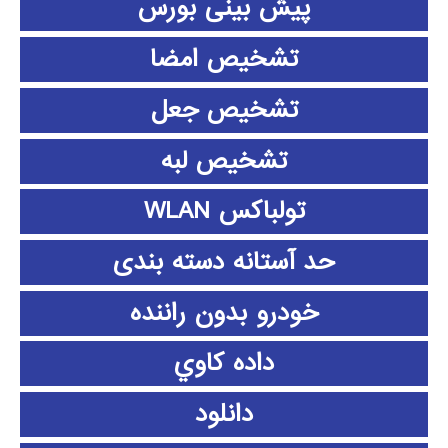
پیش بینی بورس
تشخیص امضا
تشخیص جعل
تشخیص لبه
تولباکس WLAN
حد آستانه دسته بندی
خودرو بدون راننده
داده كاوي
دانلود