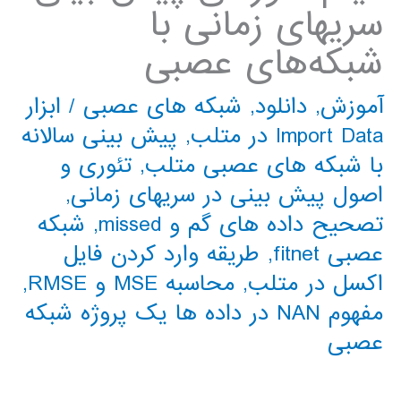
سریهای زمانی با
شبکه‌های عصبی
آموزش
,
دانلود
,
شبکه های عصبی
/
ابزار
Import Data در متلب
,
پیش بینی سالانه
با شبکه های عصبی متلب
,
تئوری و
اصول پیش بینی در سریهای زمانی
,
تصحیح داده های گم و missed
,
شبکه
عصبی fitnet
,
طریقه وارد کردن فایل
اکسل در متلب
,
محاسبه MSE و RMSE
,
مفهوم NAN در داده ها یک پروژه شبکه
عصبی