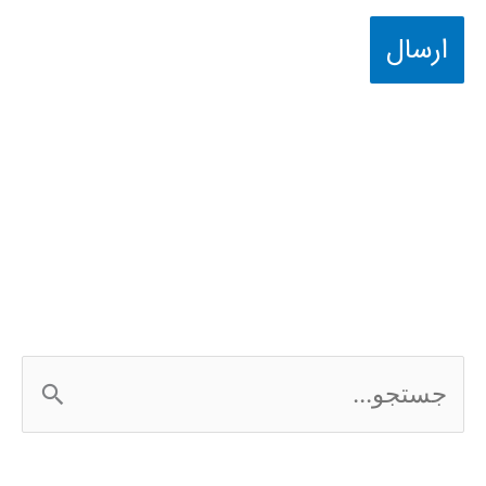
ج
س
ت