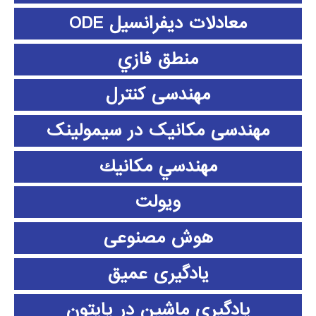
معادلات دیفرانسیل ODE
منطق فازي
مهندسی کنترل
مهندسی مکانیک در سیمولینک
مهندسي مكانيك
ویولت
هوش مصنوعی
یادگیری عمیق
یادگیری ماشین در پایتون