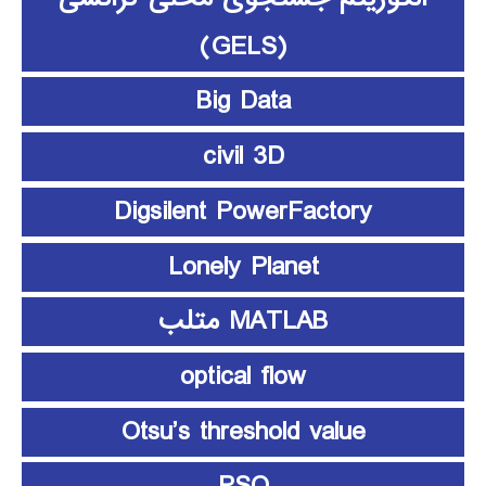
(GELS)
Big Data
civil 3D
Digsilent PowerFactory
Lonely Planet
MATLAB متلب
optical flow
Otsu’s threshold value