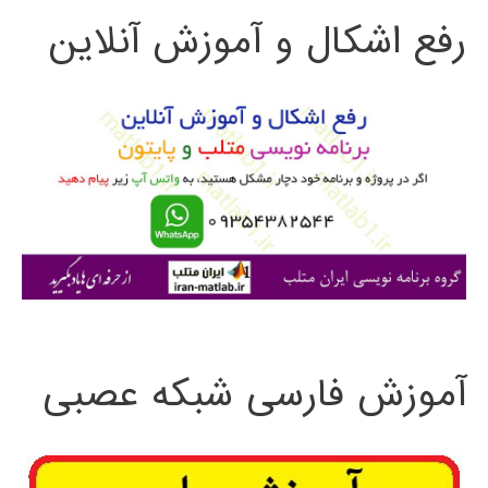
رفع اشکال و آموزش آنلاین
ج
و
ب
ر
ا
ی
:
آموزش فارسی شبکه عصبی