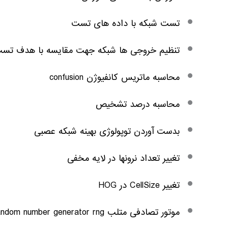
تست شبکه با داده های تست
تنظیم خروجی ها شبکه جهت مقایسه با هدف تس
محاسبه ماتریس کانفیوژن confusion
محاسبه درصد تشخیص
بدست آوردن توپولوژی بهینه شبکه عصبی
تغییر تعداد نرونها در لایه مخفی
تغییر CellSize در HOG
موتور تصادفی متلب random number generator rng