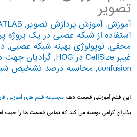
تصویر
آموزش
,
آموزش پردازش تصویر
,
MATLAB م
استفاده از شبکه عصبی در یک پروژه پ
مخفی
,
توپولوژی بهینه شبکه عصبی
,
دست
غییر CellSize در HOG
,
گرادیان جهت دار
confusion
,
محاسبه درصد تشخیص شب
این فیلم آموزشی قسمت دهم
مجموعه فيلم های آموزش فا
پذیران گرامی توصیه می کند که تمامی قسمت ها را جهت آمو