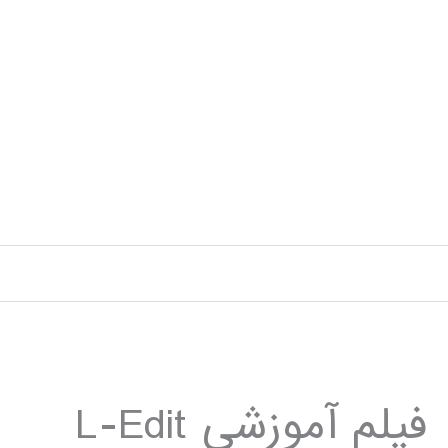
رش
ه
حتوا
فیلم آموزشی L-Edit