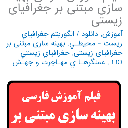
سازی مبتنی بر جغرافیای
زیستی
آموزش
,
دانلود
/
الگوريتم جغرافياي
زيست - محيطـي
,
بهینه سازی مبتنی بر
جغرافیای زیستی
,
جغرافياي زيستي
BBO
,
عملگرهـا ي مهـاجرت و جهـش