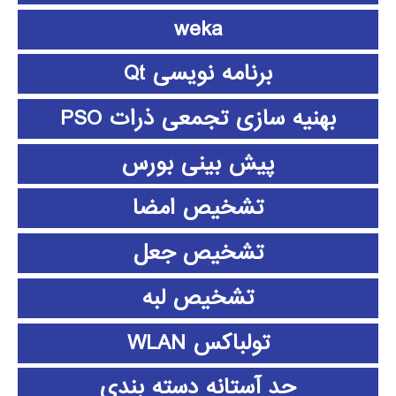
weka
برنامه نویسی Qt
بهنیه سازی تجمعی ذرات PSO
پیش بینی بورس
تشخیص امضا
تشخیص جعل
تشخیص لبه
تولباکس WLAN
حد آستانه دسته بندی