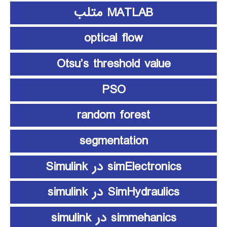
MATLAB متلب
optical flow
Otsu’s threshold value
PSO
random forest
segmentation
simElectronics در Simulink
SimHydraulics در simulink
simmehanics در simulink