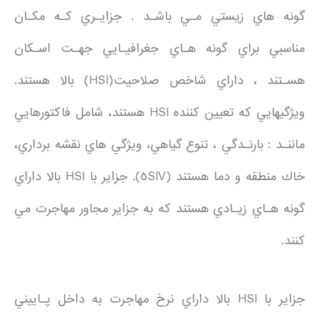
گونه هاي زيستي مـي باشـد . جزايـري كـه مكـان
مناسبي براي گونه هـاي جغرافيـايي جهـت اسـكان
هسـتند ، داراي شاخص صلاحيت(HSI) بالا هستند.
ويژگيهايي كه تعيين كننده HSI هستند، شامل فاكتورهايي
ماننـد : بارنـدگي ، تنوع گياهي، ويژگي هاي نقشه برداري،
خاك منطقه و دما هستند (٥SIV). جزاير با HSI بالا داراي
گونه هـاي زيـادي هستند كه به جزاير مجاور مهاجرت مي
كنند.
جزاير با HSI بالا داراي نرخ مهاجرت به داخل پـاييني