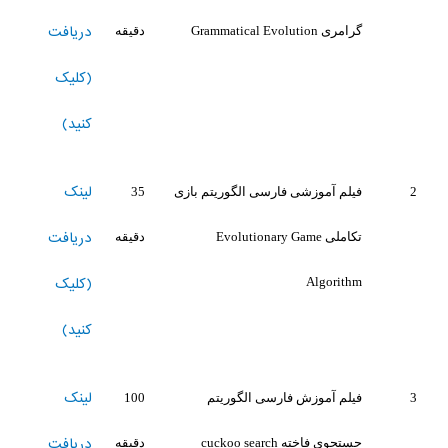
دریافت
گرامری Grammatical Evolution
دقیقه
(کلیک
کنید)
لینک
2
فیلم آموزشی فارسی الگوریتم بازی
35
دریافت
تکاملی Evolutionary Game
دقیقه
(کلیک
Algorithm
کنید)
لینک
3
فیلم آموزش فارسی الگوریتم
100
دریافت
جستجوی فاخته cuckoo search
دقیقه