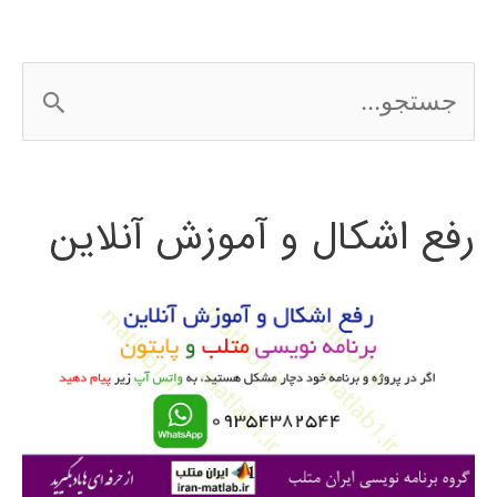
ج
س
ت
رفع اشکال و آموزش آنلاین
ج
و
ب
ر
ا
ی