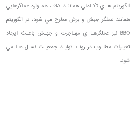
الگوريتم هـاي تكـاملي هماننـد GA ، همـواره عملگرهايي
همانند عملگر جهش و برش مطرح مي شود، در الگوريتم
BBO نيز عملگرهـا ي مهـاجرت و جهـش باعـث ايجاد
تغييرات مطلـوب در رونـد توليـد جمعيـت نسـل هـا مي
شود.
.
.
.