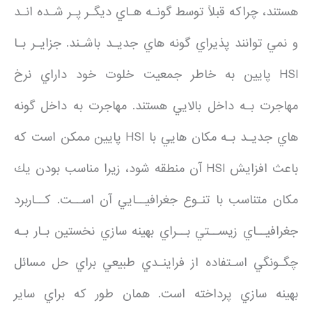
هستند، چراكه قبلاً توسط گونـه هـاي ديگـر پـر شـده انـد
و نمي توانند پذيراي گونه هاي جديـد باشـند. جزايـر بـا
HSI پايين به خاطر جمعيت خلوت خود داراي نرخ
مهاجرت بـه داخل بالايي هستند. مهاجرت به داخل گونه
هاي جديـد بـه مكان هايي با HSI پايين ممكن است كه
باعث افزايش HSI آن منطقه شود، زيرا مناسب بودن يك
مكان متناسب با تنـوع جغرافيــايي آن اســت. كــاربرد
جغرافيــاي زيســتي بــراي بهينه سازي نخستين بـار بـه
چگـونگي اسـتفاده از فراينـدي طبيعي براي حل مسائل
بهينه سازي پرداخته است. همان طور كه براي ساير