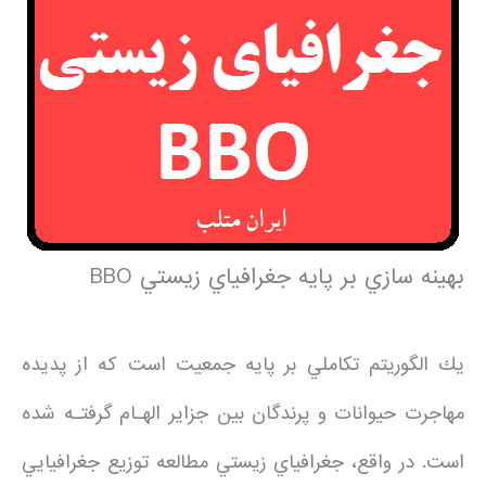
بهينه سازي بر پايه جغرافياي زيستي BBO
يك الگوريتم تكاملي بر پايه جمعيت است كه از پديده
مهاجرت حيوانات و پرندگان بين جزاير الهـام گرفتـه شده
است. در واقع، جغرافياي زيستي مطالعه توزيع جغرافيايي