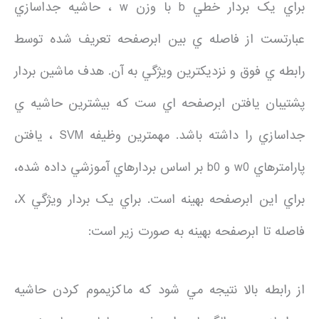
براي يک بردار خطي b با وزن w ، حاشيه جداسازي
عبارتست از فاصله ي بين ابرصفحه تعريف شده توسط
رابطه ي فوق و نزديکترين ويژگي به آن. هدف ماشين بردار
پشتيبان يافتن ابرصفحه اي ست که بيشترين حاشيه ي
جداسازي را داشته باشد. مهمترين وظيفه SVM ، يافتن
پارامترهاي w0 و b0 بر اساس بردارهاي آموزشي داده شده،
براي اين ابرصفحه بهينه است. براي يک بردار ويژگي X،
فاصله تا ابرصفحه بهينه به صورت زير است:
از رابطه بالا نتيجه مي شود که ماکزيموم کردن حاشيه