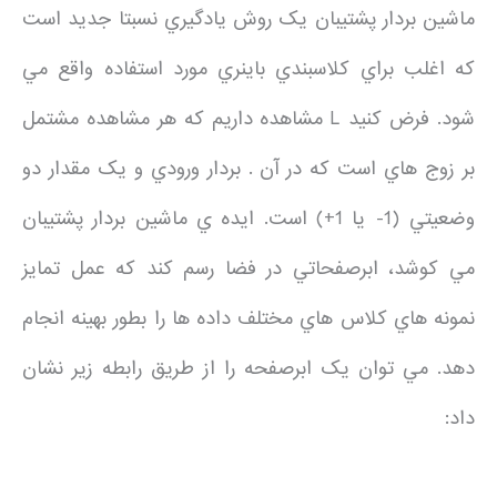
ماشين بردار پشتيبان يک روش يادگيري نسبتا جديد است
که اغلب براي کلاسبندي باينري مورد استفاده واقع مي
شود. فرض کنيد L مشاهده داريم که هر مشاهده مشتمل
بر زوج هاي است که در آن . بردار ورودي و يک مقدار دو
وضعيتي (1- يا 1+) است. ايده ي ماشين بردار پشتيبان
مي کوشد، ابرصفحاتي در فضا رسم کند که عمل تمايز
نمونه هاي کلاس هاي مختلف داده ها را بطور بهينه انجام
دهد. مي توان يک ابرصفحه را از طريق رابطه زير نشان
داد: