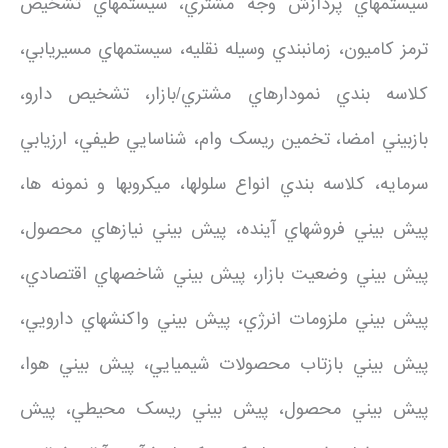
سيستمهاي پردازش وجه مشتري، سيستمهاي تشخيص
ترمز کاميون، زمانبندي وسيله نقليه، سيستمهاي مسيريابي،
کلاسه بندي نمودارهاي مشتري/بازار، تشخيص دارو،
بازبيني امضا، تخمين ريسک وام، شناسايي طيفي، ارزيابي
سرمايه، کلاسه بندي انواع سلولها، ميکروبها و نمونه ها،
پيش بيني فروشهاي آينده، پيش بيني نيازهاي محصول،
پيش بيني وضعيت بازار، پيش بيني شاخصهاي اقتصادي،
پيش بيني ملزومات انرژي، پيش بيني واکنشهاي دارويي،
پيش بيني بازتاب محصولات شيميايي، پيش بيني هوا،
پيش بيني محصول، پيش بيني ريسک محيطي، پيش