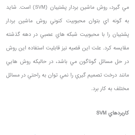
مي گيرد، روش ماشين بردار پشتيبان (SVM) است. شايد
به گونه اي بتوان محبوبيت کنوني روش ماشين بردار
پشتيبان را با محبوبيت شبکه هاي عصبي در دهه گذشته
مقايسه کرد. علت اين قضيه نيز قابليت استفاده اين روش
در حل مسائل گوناگون مي باشد، در حاليکه روش هايي
مانند درخت تصميم گيري را نمي توان به راحتي در مسائل
مختلف به کار برد.
کاربردهاي
SVM