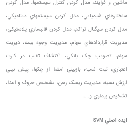
ماشين و فرآيند، مدل کردن کنترل سيستمها، مدل کردن
ساختارهاي شيميايي، مدل کردن سيستمهاي ديناميکي،
مدل کردن سيگنال تراکم، مدل کردن قالبسازي پلاستيکي،
مديريت قراردادهاي سهام، مديريت وجوه بيمه، ديريت
سهام، تصويب چک بانکي، اکتشاف تقلب در کارت
اعتباري، ثبت نسيه، بازبيني امضا از چکها، پيش بيني
ارزش نسيه، مديريت ريسک رهن، تشخيص حروف و اعدا،
تشخيص بيماري و…..
ايده اصلي
SVM