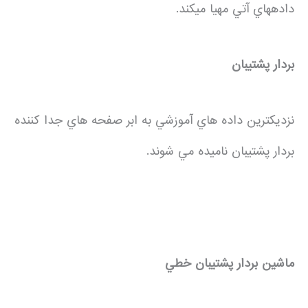
داده­هاي آتي مهيا مي­کند.
بردار پشتيبان
نزديکترين داده هاي آموزشي به ابر صفحه هاي جدا کننده
بردار پشتيبان ناميده مي شوند.
ماشين بردار پشتيبان خطي