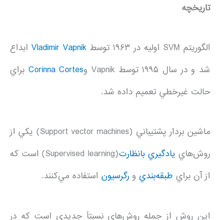
تاريخچه
الگوريتم SVM اوليه در ۱۹۶۳ توسط
Vladimir Vapnik
ابداع
شد و در سال ۱۹۹۵ توسط Vapnik و
Corinna Cortes
براي
حالت غيرخطي تعميم داده شد.
ماشين بردار پشتيباني (Support vector machines) يکي از
روش‌هاي
يادگيري بانظارت
(Supervised learning) است که
از آن براي
طبقه‌بندي
و
رگرسيون
استفاده مي‌کنند.
اين روش از جمله روش‌هاي نسبتاً جديدي است که در