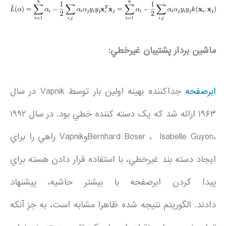
ماشين بردار پشتيبان غيرخطي:
ابرصفحه
جداکننده بهينه اولين بار توسط Vapnik در سال
۱۹۶۳ ارائه شد که يک دسته کننده خطي بود. در سال ۱۹۹۲
،Bernhard Boser ، Isabelle GuyonوVapnik راهي را براي
ايجاد دسته بند غيرخطي، با استفاده قرار دادن هسته براي
پيدا کردن ابرصفحه با بيشتر حاشيه، پيشنهاد
دادند. الگوريتم نتيجه شده ظاهرا مشابه است، به جز آنکه