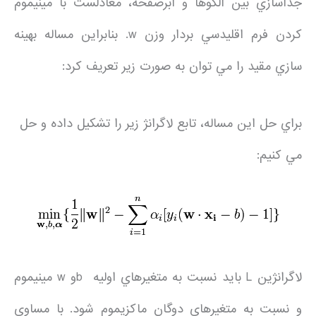
جداسازي بين الگوها و ابرصفحه، معادلست با مينيموم
کردن فرم اقليدسي بردار وزن w. بنابراين مساله بهينه
سازي مقيد را مي توان به صورت زير تعريف کرد:
براي حل اين مساله، تابع لاگرانژ زير را تشکيل داده و حل
مي کنيم:
لاگرانژين L بايد نسبت به متغيرهاي اوليه bو w مينيموم
و نسبت به متغيرهاي دوگان ماکزيموم شود. با مساوي