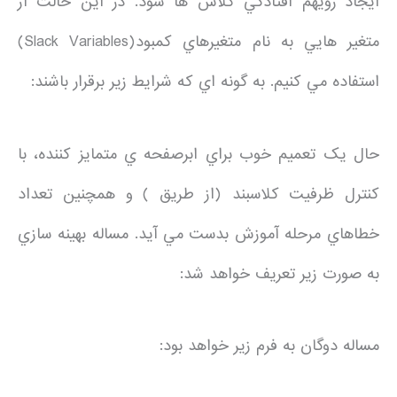
ايجاد رويهم افتادگي کلاس ها شود. در اين حالت از
متغير هايي به نام متغيرهاي کمبود(Slack Variables)
استفاده مي کنيم. به گونه اي که شرايط زير برقرار باشند:
حال يک تعميم خوب براي ابرصفحه ي متمايز کننده، با
کنترل ظرفيت کلاسبند (از طريق ) و همچنين تعداد
خطاهاي مرحله آموزش بدست مي آيد. مساله بهينه سازي
به صورت زير تعريف خواهد شد:
مساله دوگان به فرم زير خواهد بود: