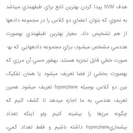
هدف SVM پيدا کردن بهترين تابع براي طبقه­بندي مي­باشد
به نحوي که بتوان اعضاي دو کلاس را در مجموعه داده­ها
از هم تشخيص داد. معيار بهترين طبقه­بندي به­صورت
هندسي مشخص مي­شود، براي مجموعه داده­هايي که به­
صورت خطي قابل تجزيه هستند. به­طور حسي آن مرزي که
به­صورت بخشي از فضا تعريف مي­شود يا همان تفکيک
بين دو کلاس بوسيله hyperplane تعريف مي­شود. همين
تعريف هندسي به ما اجازه مي­دهد تا کشف کنيم که
چگونه مرزها را بيشينه کنيم ولو اينکه تعداد
بيشماريhyperplane داشته باشيم و فقط تعداد کمي،