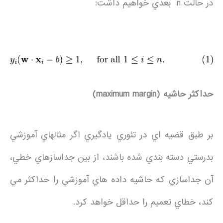
در حالت n بعدي خواهيم داشت:
حداکثر حاشيه
(maximum margin)
بر طبق قضيه اي در تئوري يادگيري اگر مثالهاي آموزشي
بدرستي دسته بندي شده باشند، از بين جداسازهاي خطي،
آن جداسازي که حاشيه داده هاي آموزشي را حداکثر مي
کند، خطاي تعميم را حداقل خواهد کرد.