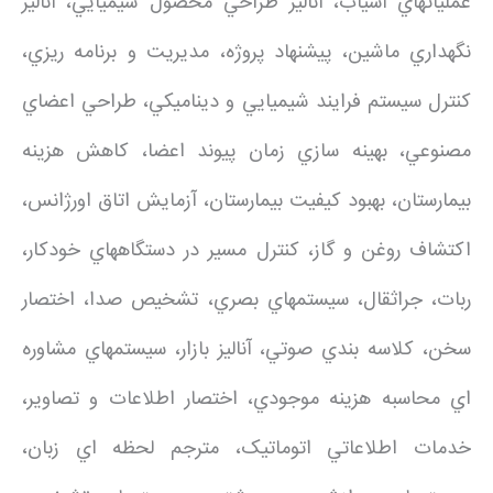
عملياتهاي آسياب، آناليز طراحي محصول شيميايي، آناليز
نگهداري ماشين، پيشنهاد پروژه، مديريت و برنامه ريزي،
کنترل سيستم فرايند شيميايي و ديناميکي، طراحي اعضاي
مصنوعي، بهينه سازي زمان پيوند اعضا، کاهش هزينه
بيمارستان، بهبود کيفيت بيمارستان، آزمايش اتاق اورژانس،
اکتشاف روغن و گاز، کنترل مسير در دستگاههاي خودکار،
ربات، جراثقال، سيستمهاي بصري، تشخيص صدا، اختصار
سخن، کلاسه بندي صوتي، آناليز بازار، سيستمهاي مشاوره
اي محاسبه هزينه موجودي، اختصار اطلاعات و تصاوير،
خدمات اطلاعاتي اتوماتيک، مترجم لحظه اي زبان،