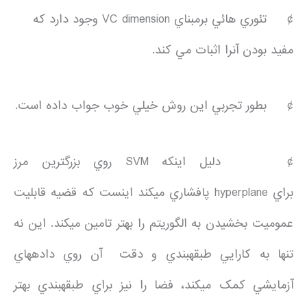
¢ تئوري هائي برمبناي VC dimension وجود دارد که
مفيد بودن آنرا اثبات مي کند.
¢ بطور تجربي اين روش خيلي خوب جواب داده است.
¢ دليل اينکه SVM روي بزرگ­ترين مرز
براي hyperplane پافشاري مي­کند اين­ست که قضيه قابليت
عموميت بخشيدن به الگوريتم را بهتر تامين مي­کند. اين نه
تنها به کارايي طبقه­بندي و دقت آن روي داده­هاي
آزمايشي کمک مي­کند، فضا را نيز براي طبقه­بندي بهتر