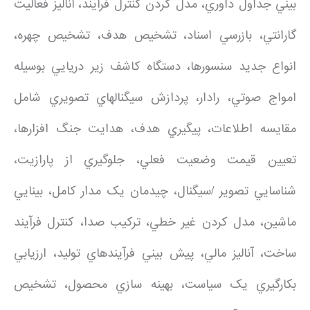
بيني جداول داوري، مدل کردن کنترل فرآيند، آناليز فعاليت
گارانتي، بازرسي اسناد، تشخيص هدف، تشخيص چهره،
انواع جديد سنسورها، دستگاه کاشف زير دريايي بوسيله
امواج صوتي، رادار، پردازش سيگنالهاي تصويري شامل
مقايسه اطلاعات، پيگيري هدف، هدايت جنگ افزارها،
تعيين قيمت وضعيت فعلي، جلوگيري از پارازيت،
شناسايي تصوير /سيگنال، چيدمان يک مدار کامل، بينايي
ماشين، مدل کردن غير خطي، ترکيب صدا، کنترل فرآيند
ساخت، آناليز مالي، پيش بيني فرآيندهاي توليد، ارزيابي
بکارگيري يک سياست، بهينه سازي محصول، تشخيص