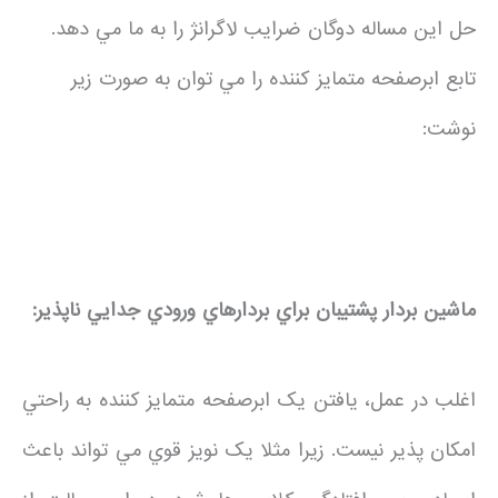
حل اين مساله دوگان ضرايب لاگرانژ را به ما مي دهد.
تابع ابرصفحه متمايز کننده را مي توان به صورت زير
نوشت:
ماشين بردار پشتيبان براي بردارهاي ورودي جدايي ناپذير:
اغلب در عمل، يافتن يک ابرصفحه متمايز کننده به راحتي
امکان پذير نيست. زيرا مثلا يک نويز قوي مي تواند باعث