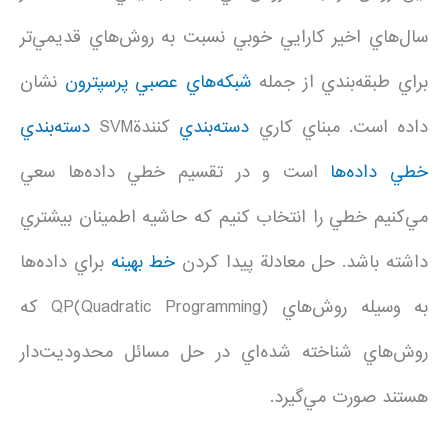
سال‌هاي اخير کارايي خوبي نسبت به روش‌هاي قديمي‌تر
براي طبقه‌بندي از جمله
شبکه‌هاي عصبي
پرسپترون
نشان
داده است. مبناي کاري
دسته‌بندي
کنندةSVM
دسته‌بندي
خطي داده‌ها
است و در تقسيم خطي داده‌ها سعي
مي‌کنيم خطي را انتخاب کنيم که حاشيه اطمينان بيشتري
داشته باشد. حل معادلة پيدا کردن
خط بهينه
براي داده‌ها
به وسيله روش‌هاي QP(Quadratic Programming) که
روش‌هاي شناخته شده‌اي در حل مسائل محدوديت‌دار
هستند صورت مي‌گيرد.