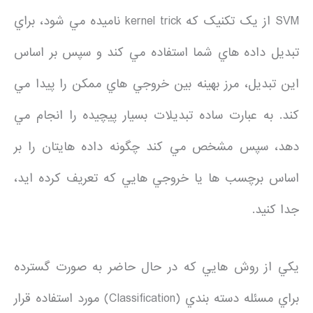
SVM از يک تکنيک که kernel trick ناميده مي شود، براي
تبديل داده هاي شما استفاده مي کند و سپس بر اساس
اين تبديل، مرز بهينه بين خروجي هاي ممکن را پيدا مي
کند. به عبارت ساده تبديلات بسيار پيچيده را انجام مي
دهد، سپس مشخص مي کند چگونه داده هايتان را بر
اساس برچسب ها يا خروجي هايي که تعريف کرده ايد،
جدا کنيد.
يکي از روش هايي که در حال حاضر به صورت گسترده
براي مسئله دسته بندي (Classification) مورد استفاده قرار