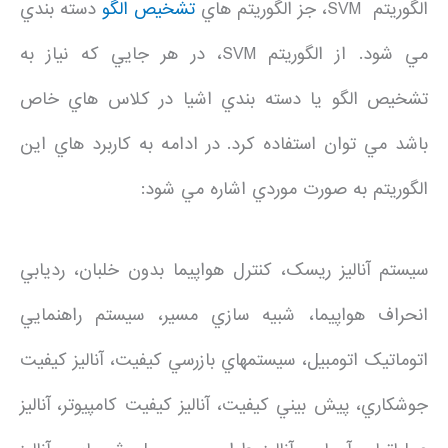
الگوريتم SVM، جز الگوريتم هاي
تشخيص الگو
دسته بندي
مي شود. از الگوريتم SVM، در هر جايي که نياز به
تشخيص الگو يا دسته بندي اشيا در کلاس هاي خاص
باشد مي توان استفاده کرد. در ادامه به کاربرد هاي اين
الگوريتم به صورت موردي اشاره مي شود:
سيستم آناليز ريسک، کنترل هواپيما بدون خلبان، رديابي
انحراف هواپيما، شبيه سازي مسير، سيستم راهنمايي
اتوماتيک اتومبيل، سيستمهاي بازرسي کيفيت، آناليز کيفيت
جوشکاري، پيش بيني کيفيت، آناليز کيفيت کامپيوتر، آناليز