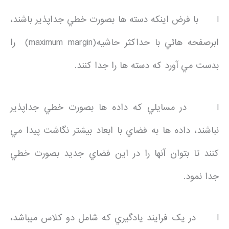
l با فرض اينکه دسته ها بصورت خطي جداپذير باشند،
ابرصفحه هائي با حداکثر حاشيه(maximum margin) را
بدست مي آورد که دسته ها را جدا کنند.
l در مسايلي که داده ها بصورت خطي جداپذير
نباشند، داده ها به فضاي با ابعاد بيشتر نگاشت پيدا مي
کنند تا بتوان آنها را در اين فضاي جديد بصورت خطي
جدا نمود.
l در يک فرايند يادگيري که شامل دو کلاس مي­باشد،