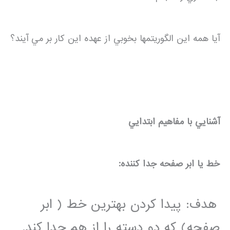
آيا همه اين الگوريتمها بخوبي از عهده اين کار بر مي آيند؟
آشنايي با مفاهيم ابتدايي
خط يا ابر صفحه جدا کننده:
هدف: پيدا کردن بهترين خط ( ابر
صفحه) که دو دسته را از هم جدا کند.