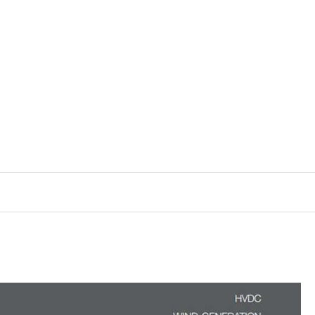
رش
ه
حتوا