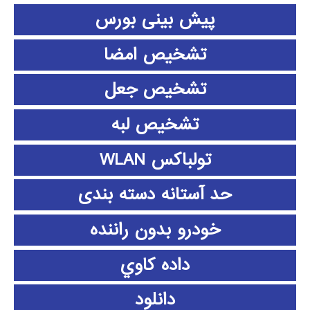
پیش بینی بورس
تشخیص امضا
تشخیص جعل
تشخیص لبه
تولباکس WLAN
حد آستانه دسته بندی
خودرو بدون راننده
داده كاوي
دانلود