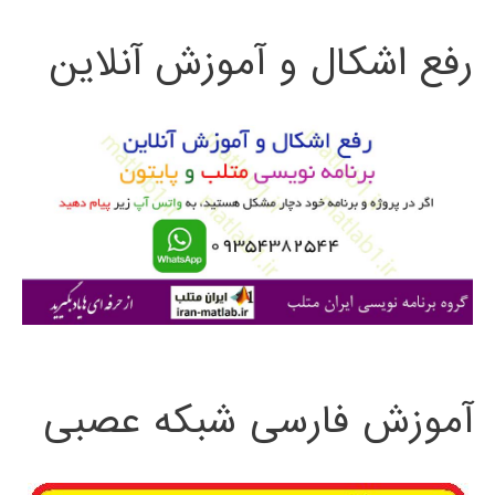
ت
رفع اشکال و آموزش آنلاین
ج
و
ب
ر
ا
ی
:
آموزش فارسی شبکه عصبی