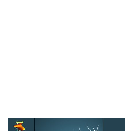
رش
ه
حتوا