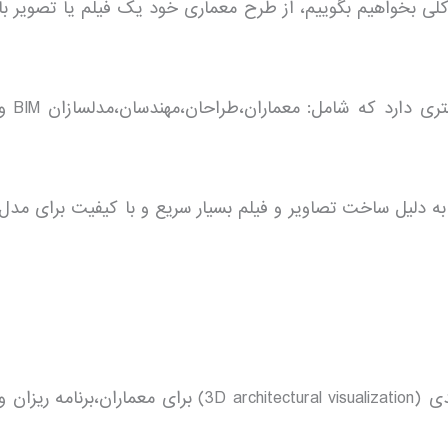
ی بخواهیم بگوییم، از طرح معماری خود یک فیلم یا تصویر با
هم اکنون Lumion در بیشتر از 60 کشور در سراسر جهان مشتری دارد که شامل: معماران،طراحان،مهندسان،مد
افزار پیشرو به دلیل ساخت تصاویر و فیلم بسیار سریع و با کیفیت برای مدل
Lumion یک نرم افزار Real-Time برای تجسم معماری سه بعدی (3D architectural visualization) برای معماران،برنامه ریزان 