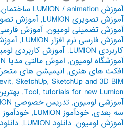
آموزش LUMION
animation ساختمان
/
,
آموزش تصویری LUMION
,
آموزش تصوی
آموزش تضمینی لومیون
,
آموزش فارسی UMION
آموزش فارسی نرم افزار LUMION
,
آموزش
کاربردی LUMION
,
آموزش کاربردی لومی
آموزشگاه لومیون
,
آموش مالتی مدیا LUMION
افکت های هنری
,
انیمیشن های متحر
evit
,
SketchUp
,
SketchUp and 3D BIM
tutorials for new Lumion
,
Tool
,
بهترین ف
آموزشی لومیون
,
تدریس خصوصی LUMION
سه بعدی
,
خودآموز LUMION
,
خودآموز 
آموزش لومیون
,
دانلود LUMION
,
دانلود جز