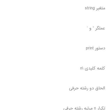
متغیر string
عملگر “ و ‘
دستور print
کلمه کلیدی \n
الحاق دو رشته حرفی
تکرار n مرتبه رشته حرفی