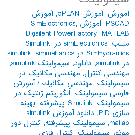
آموزش
,
آموزش ePLAN
,
آموزش
PSCAD
,
آموزش SimElectronics
,
Digsilent PowerFactory
,
MATLAB
متلب
,
simElectronics در Simulink
,
SimHydraulics در simulink
simmehanics
,
در simulink
,
دانلود
,
سیمولینک simulink
,
مهندسی کنترل
,
مهندسی مکانیک در
سیمولینک
,
مهندسي مكانيك
/
آموزش
فارسی سیمولینک
,
الگوریتم ژنتیک در
سیمولینک
,
Simulink پیشرفته
,
بهینه
سازی PID
,
دانلود آموزش simulink
matlab
,
سیمولینک پیشرفته
,
کنترل دور
موتور سیمولینک
,
کنترل فازی