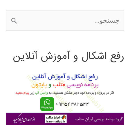
ج
س
ت
رفع اشکال و آموزش آنلاین
ج
و
ب
ر
ا
ی