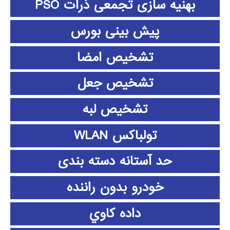
بهنیه سازی تجمعی ذرات PSO
پیش بینی بورس
تشخیص امضا
تشخیص جعل
تشخیص لبه
تولباکس WLAN
حد آستانه دسته بندی
خودرو بدون راننده
داده كاوي