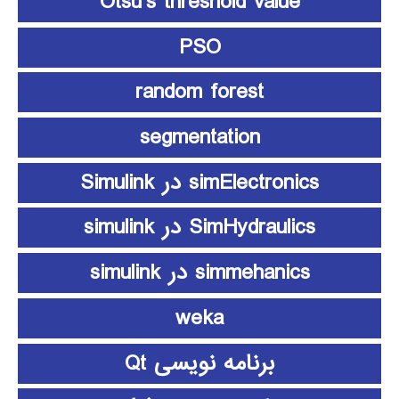
Otsu’s threshold value
PSO
random forest
segmentation
simElectronics در Simulink
SimHydraulics در simulink
simmehanics در simulink
weka
برنامه نویسی Qt