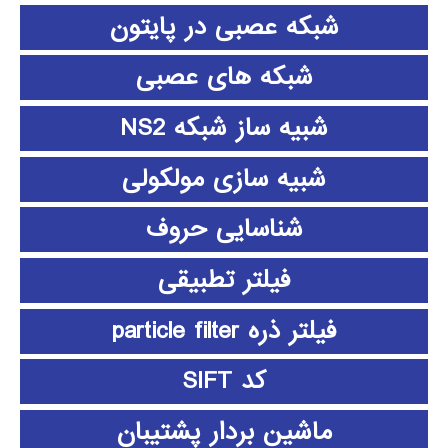
شبکه عصبی در پایتون
شبکه های عصبی
شبیه ساز شبکه NS2
شبیه سازی مولکولی
شناسایی حروف
فیلتر تطبیقی
فیلتر ذره particle filter
کد SIFT
ماشین بردار پشتیبان