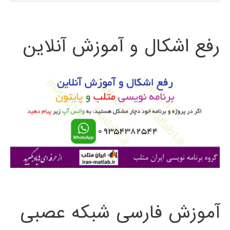
ت
رفع اشکال و آموزش آنلاین
ج
و
ب
ر
ا
ی
:
آموزش فارسی شبکه عصبی