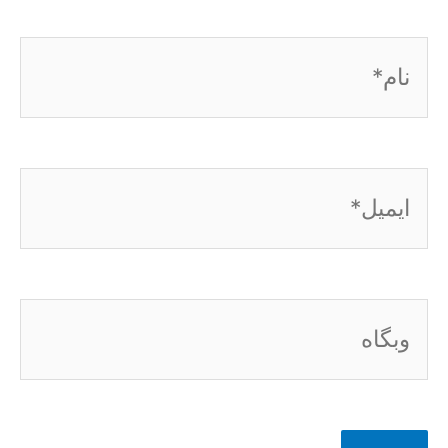
نام*
ایمیل*
وبگاه