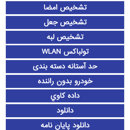
تشخیص امضا
تشخیص جعل
تشخیص لبه
تولباکس WLAN
حد آستانه دسته بندی
خودرو بدون راننده
داده كاوي
دانلود
دانلود پايان نامه