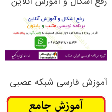
رفع اشکال و آموزش آنلاین
ج
و
ب
ر
ا
ی
:
آموزش فارسی شبکه عصبی