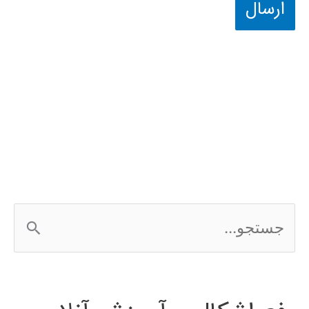
ج
س
ت