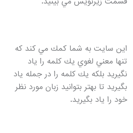
قسمت زيرنويس مي بينيد.
اين سايت به شما كمك مي كند كه
تنها معني لغوي يك كلمه را ياد
نگيريد بلكه يك كلمه را در جمله ياد
بگيريد تا بهتر بتوانيد زبان مورد نظر
خود را ياد بگيريد.