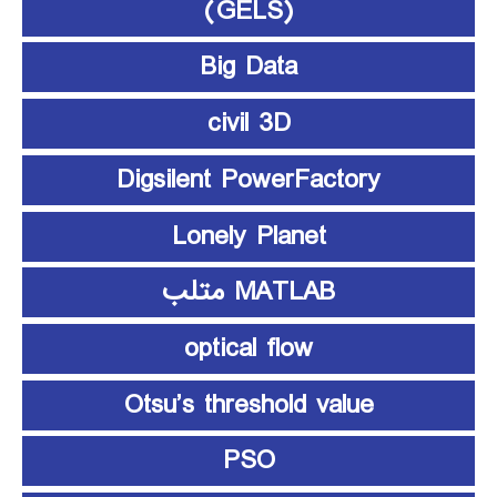
(GELS)
Big Data
civil 3D
Digsilent PowerFactory
Lonely Planet
MATLAB متلب
optical flow
Otsu’s threshold value
PSO