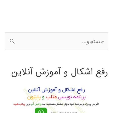
ج
س
ت
رفع اشکال و آموزش آنلاین
ج
و
ب
ر