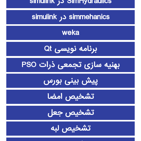
SimHydraulics در simulink
simmehanics در simulink
weka
برنامه نویسی Qt
بهنیه سازی تجمعی ذرات PSO
پیش بینی بورس
تشخیص امضا
تشخیص جعل
تشخیص لبه