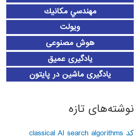
مهندسي مكانيك
ویولت
هوش مصنوعی
یادگیری عمیق
یادگیری ماشین در پایتون
نوشته‌های تازه
کد classical AI search algorithms