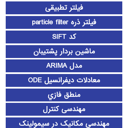
فیلتر تطبیقی
فیلتر ذره particle filter
کد SIFT
ماشین بردار پشتیبان
مدل ARIMA
معادلات دیفرانسیل ODE
منطق فازي
مهندسی کنترل
مهندسی مکانیک در سیمولینک