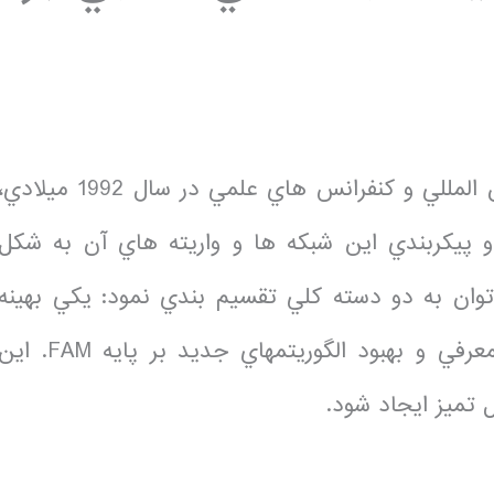
پس از طرح الگوريتم و ساختار FAM در مجامع بين المللي و كنفرانس هاي علمي در سال 1992 ميلاد
 و پيكربندي اين شبكه ها و واريته هاي آن به شكل
وان به دو دسته كلي تقسيم بندي نمود: يكي بهينه
سازي ساختار و الگوريتم ابتدايي FAM و ديگري معرفي و بهبود الگوريتمهاي جديد بر پايه FAM. 
 تميز ايجاد شود.