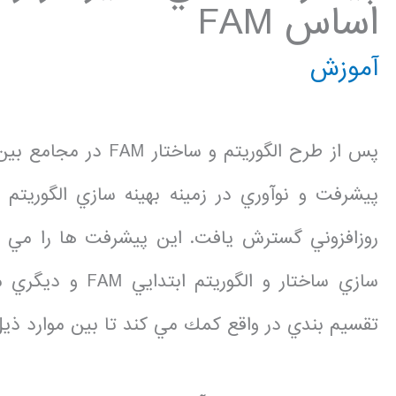
اساس FAM
آموزش
پيشرفت و نوآوري در زمينه بهينه سازي الگوريتم
روزافزوني گسترش يافت. اين پيشرفت ها را مي ت
تقسيم بندي در واقع كمك مي كند تا بين موارد ذيل