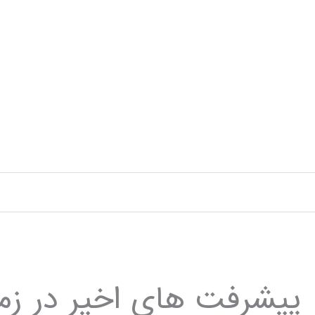
رش
ه
حتوا
پيشرفت هاي اخير در زم