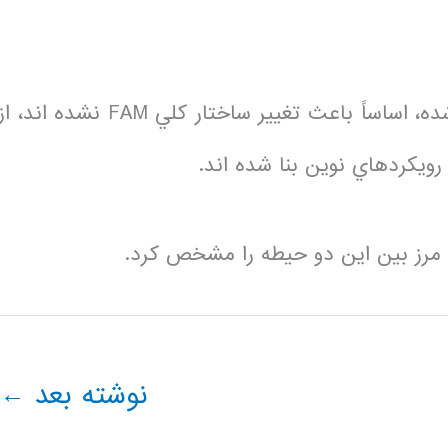
بهينه سازيهايي كه در آنها تغييرات ايجاد شده، اساساً‌ باعث تغيير ساختار كلي FAM نشده اند، ا
رويكردهاي نوين بنا شده اند.
اً مرز بين اين دو حيطه را مشخص كرد.
نوشته بعد
←