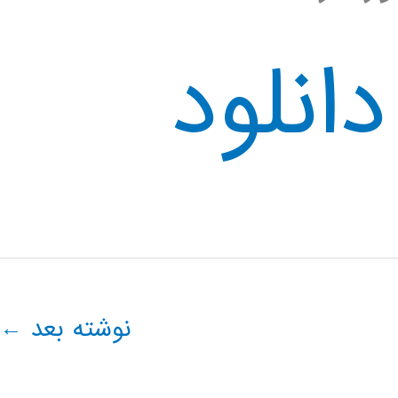
انلود
نوشته بعد
←