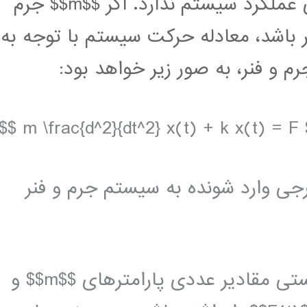
و از این رو نیروی گرانش تاثیری بر روی عملکرد سیستم ندارد. اگر $$m$$ جرم
ر باشد، معادله حرکت سیستم با توجه به
 و فنر، به صور زیر خواهد بود:
$$ m \frac{d^2}{dt^2} x(t) + k x(t) = F
روی خارجی وارد شونده به سیستم جرم و فنر
ما برای حل این معادله دیفرانسیل بایستی مقادیر عددی پارامترهای $$m$$ و