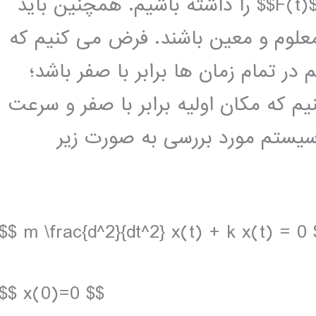
$$k$$ و همچنین تابع نیروی خارجی $$F(t)$$ را داشته باشیم. همچنین باید
معلوم و معین باشند. فرض می کنیم که
در تمام زمان ها برابر با صفر باشد؛
ض می کنیم که مکان اولیه برابر با صفر و سرعت
ر سیستم مورد بررسی به صورت زیر
$$ m \frac{d^2}{dt^2} x(t) + k x(t) = 0 
$$ x(0)=0 $$