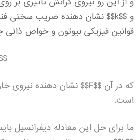
و $$k$$ نشان دهنده ضریب سختی فن
قوانین فیزیکی نیوتون و خواص ذاتی جرم
 $$
که در آن $$F$$ نشان دهنده نی
است.