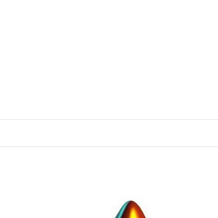
رش
ه
حتوا