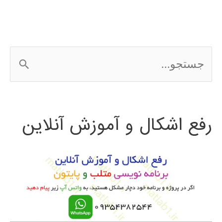
ج
س
ت
رفع اشکال و آموزش آنلاین
ج
و
ب
ر
ا