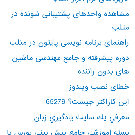
مشاهده واحدهای پشتیبانی شونده در
متلب
راهنمای برنامه نویسی پایتون در متلب
دوره پیشرفته و جامع مهندسی ماشین
های بدون راننده
خطای نصب ویندوز
این کاراکتر چیست؟ 65279
معرفي يك سايت يادگيري زبان
بسته آموزشی جامع پیش بینی بورس با