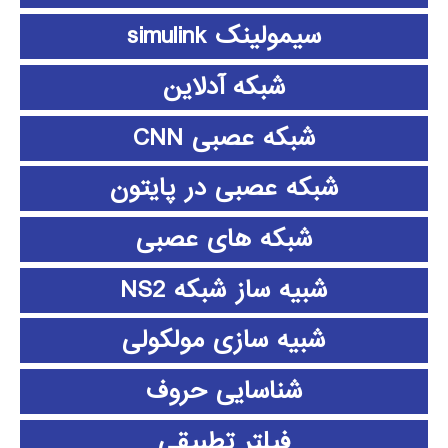
سیمولینک simulink
شبکه آدلاین
شبکه عصبی CNN
شبکه عصبی در پایتون
شبکه های عصبی
شبیه ساز شبکه NS2
شبیه سازی مولکولی
شناسایی حروف
فیلتر تطبیقی