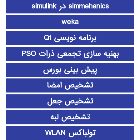
simmehanics در simulink
weka
برنامه نویسی Qt
بهنیه سازی تجمعی ذرات PSO
پیش بینی بورس
تشخیص امضا
تشخیص جعل
تشخیص لبه
تولباکس WLAN