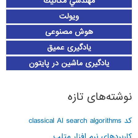
مهندسي مكانيك
ویولت
هوش مصنوعی
یادگیری عمیق
یادگیری ماشین در پایتون
نوشته‌های تازه
کد classical AI search algorithms
کاربردهای نرم افزار متلب