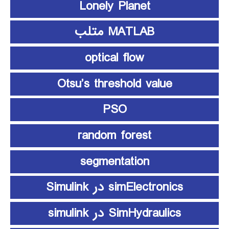
Lonely Planet
MATLAB متلب
optical flow
Otsu’s threshold value
PSO
random forest
segmentation
simElectronics در Simulink
SimHydraulics در simulink