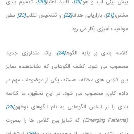
پیش بینی آب و هوا
[19]
، تایید اعتبار
[20]
، تقسیم بندی
مشتری
[21]
، بازاریابی هدف
[22]
و تشخیص تقلب
[23]
بطور
موفقیت آمیزی بکار می رود.
کلاسه بندی بر پایه الگوها
[24]
، یک متدلوژی جدید
محسوب می شود. کشف الگوهایی که نشاندهنده تمایز
بین کلاس های مختلف هستند، یکی از موضوعات مهم در
داده کاوی محسوب می شود. در این تحقیق، ما کلاسه
بندی را بر اساس الگوهایی به نام الگوهای نوظهور
[25]
(Emerging Patterns)
که تمایز بین کلاس ها را بصورت
بارزی نشان می دهند، از مجموعه داده ها
[26]
استخراج