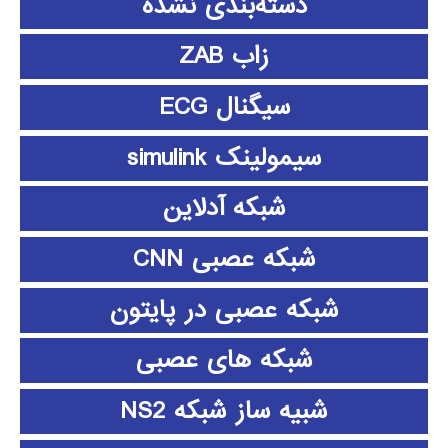
دسته‌بندی نشده
زاب ZAB
سیگنال ECG
سیمولینک simulink
شبکه آدلاین
شبکه عصبی CNN
شبکه عصبی در پایتون
شبکه های عصبی
شبیه ساز شبکه NS2