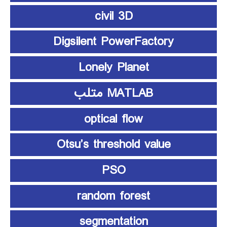
civil 3D
Digsilent PowerFactory
Lonely Planet
MATLAB متلب
optical flow
Otsu’s threshold value
PSO
random forest
segmentation