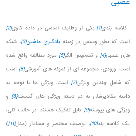
عصبی
کلاسه بندی
[1]
یکی از وظایف اساسی در داده کاوی
[2]
است که بطور وسیعی در زمینه
یادگیری ماشین
[3]
، شبکه
های عصبی
[4]
و تشخیص الگو
[5]
مورد مطالعه واقع شده
است. ورودی، مجموعه ای از نمونه های آموزشی
[6]
است
که شامل چندین ویژگی
[7]
است. ویژگی ها با توجه به
دامنه مقادیرشان به دو دسته ویژگی های گسسته
[8]
و
ویژگی های پیوسته
[9]
قابل تفکیک هستند. در حالت کلی،
یک کلاسه بند
[10]
، توصیف مختصر و معنادار (مدل
[11]
)