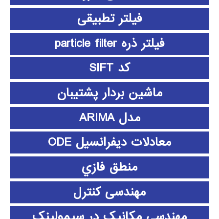
فیلتر تطبیقی
فیلتر ذره particle filter
کد SIFT
ماشین بردار پشتیبان
مدل ARIMA
معادلات دیفرانسیل ODE
منطق فازي
مهندسی کنترل
مهندسی مکانیک در سیمولینک