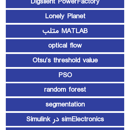
Digsilent PowerFactory
Lonely Planet
MATLAB متلب
optical flow
Otsu’s threshold value
PSO
random forest
segmentation
simElectronics در Simulink