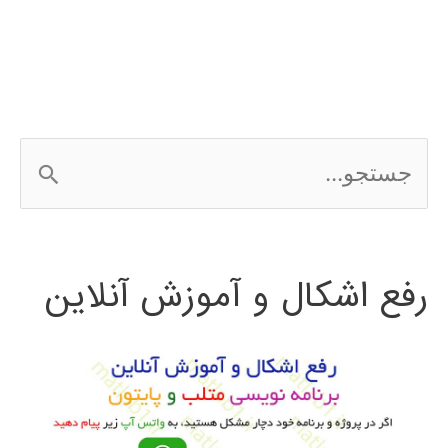
ج
س
ت
رفع اشکال و آموزش آنلاین
ج
و
ب
ر