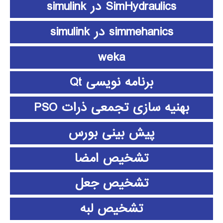
SimHydraulics در simulink
simmehanics در simulink
weka
برنامه نویسی Qt
بهنیه سازی تجمعی ذرات PSO
پیش بینی بورس
تشخیص امضا
تشخیص جعل
تشخیص لبه