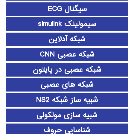
سیگنال ECG
سیمولینک simulink
شبکه آدلاین
شبکه عصبی CNN
شبکه عصبی در پایتون
شبکه های عصبی
شبیه ساز شبکه NS2
شبیه سازی مولکولی
شناسایی حروف