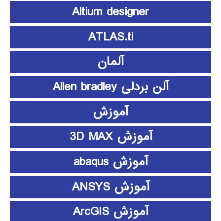
Altium designer
ATLAS.ti
آلمان
آلن بردلی Allen bradley
آموزش
آموزش 3D MAX
آموزش abaqus
آموزش ANSYS
آموزش ArcGIS