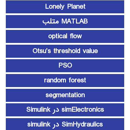
Lonely Planet
MATLAB متلب
optical flow
Otsu’s threshold value
PSO
random forest
segmentation
simElectronics در Simulink
SimHydraulics در simulink