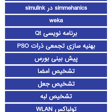
simmehanics در simulink
weka
برنامه نویسی Qt
بهنیه سازی تجمعی ذرات PSO
پیش بینی بورس
تشخیص امضا
تشخیص جعل
تشخیص لبه
تولباکس WLAN