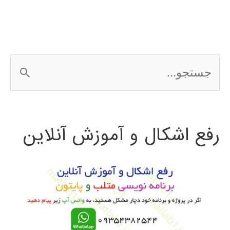
ج
س
ت
رفع اشکال و آموزش آنلاین
ج
و
ب
ر
ا