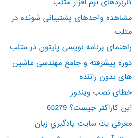
کاربردهای نرم افزار متلب
مشاهده واحدهای پشتیبانی شونده در
متلب
راهنمای برنامه نویسی پایتون در متلب
دوره پیشرفته و جامع مهندسی ماشین
های بدون راننده
خطای نصب ویندوز
این کاراکتر چیست؟ 65279
معرفي يك سايت يادگيري زبان