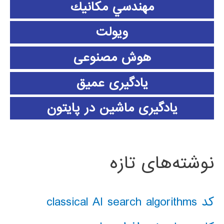
مهندسي مكانيك
ویولت
هوش مصنوعی
یادگیری عمیق
یادگیری ماشین در پایتون
نوشته‌های تازه
کد classical AI search algorithms