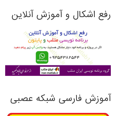
ت
رفع اشکال و آموزش آنلاین
ج
و
ب
ر
ا
ی
:
آموزش فارسی شبکه عصبی