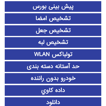
پیش بینی بورس
تشخیص امضا
تشخیص جعل
تشخیص لبه
تولباکس WLAN
حد آستانه دسته بندی
خودرو بدون راننده
داده كاوي
دانلود