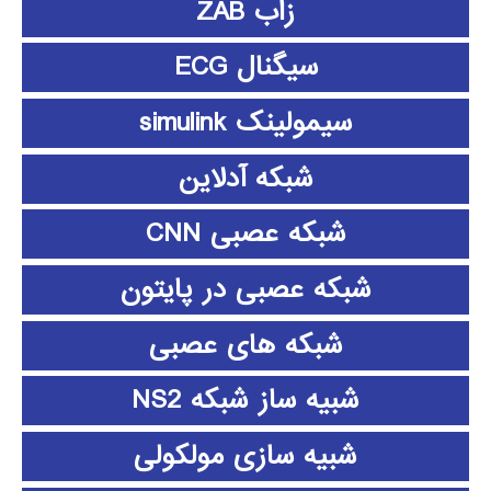
زاب ZAB
سیگنال ECG
سیمولینک simulink
شبکه آدلاین
شبکه عصبی CNN
شبکه عصبی در پایتون
شبکه های عصبی
شبیه ساز شبکه NS2
شبیه سازی مولکولی