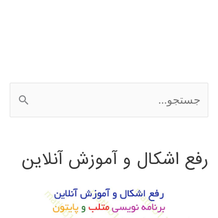
مجله
ج
س
ت
رفع اشکال و آموزش آنلاین
ج
و
ب