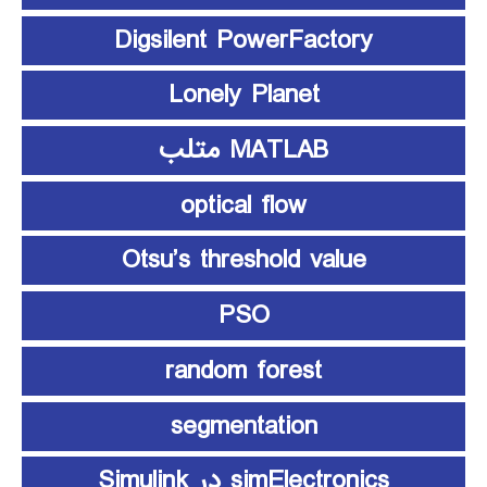
Digsilent PowerFactory
Lonely Planet
MATLAB متلب
optical flow
Otsu’s threshold value
PSO
random forest
segmentation
simElectronics در Simulink