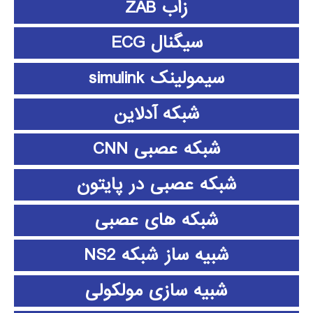
زاب ZAB
سیگنال ECG
سیمولینک simulink
شبکه آدلاین
شبکه عصبی CNN
شبکه عصبی در پایتون
شبکه های عصبی
شبیه ساز شبکه NS2
شبیه سازی مولکولی