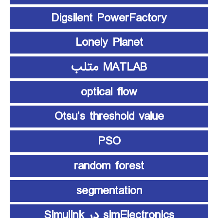
Digsilent PowerFactory
Lonely Planet
MATLAB متلب
optical flow
Otsu’s threshold value
PSO
random forest
segmentation
simElectronics در Simulink