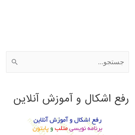
مجله
ج
س
ت
رفع اشکال و آموزش آنلاین
ج
و
ب