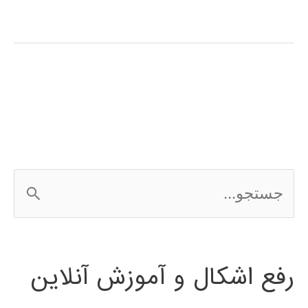
نوشتن
مقاله
مجله
ج
س
ت
رفع اشکال و آموزش آنلاین
ج
و