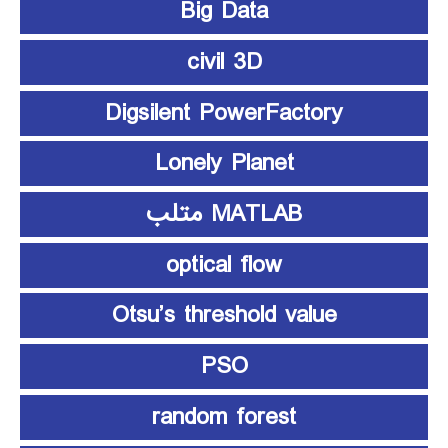
Big Data
civil 3D
Digsilent PowerFactory
Lonely Planet
MATLAB متلب
optical flow
Otsu’s threshold value
PSO
random forest