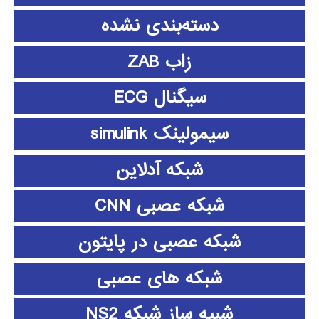
دسته‌بندی نشده
زاب ZAB
سیگنال ECG
سیمولینک simulink
شبکه آدلاین
شبکه عصبی CNN
شبکه عصبی در پایتون
شبکه های عصبی
شبیه ساز شبکه NS2