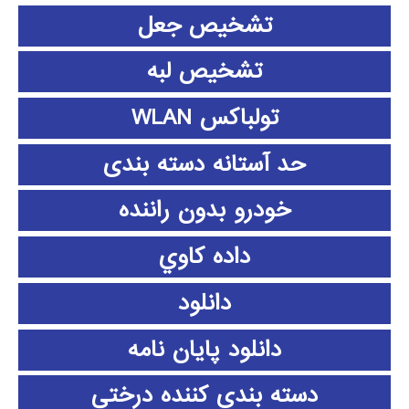
تشخیص جعل
تشخیص لبه
تولباکس WLAN
حد آستانه دسته بندی
خودرو بدون راننده
داده كاوي
دانلود
دانلود پايان نامه
دسته بندی کننده درختی