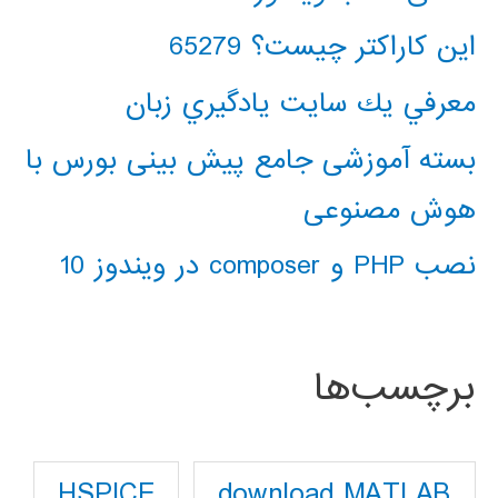
این کاراکتر چیست؟ 65279
معرفي يك سايت يادگيري زبان
بسته آموزشی جامع پیش بینی بورس با
هوش مصنوعی
نصب PHP و composer در ویندوز 10
برچسب‌ها
download MATLAB
HSPICE