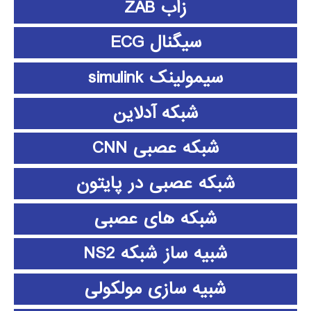
زاب ZAB
سیگنال ECG
سیمولینک simulink
شبکه آدلاین
شبکه عصبی CNN
شبکه عصبی در پایتون
شبکه های عصبی
شبیه ساز شبکه NS2
شبیه سازی مولکولی