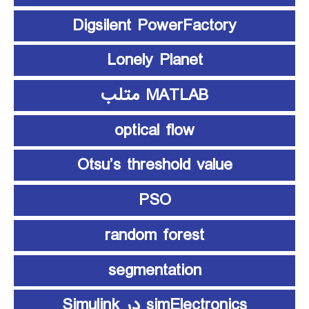
Digsilent PowerFactory
Lonely Planet
MATLAB متلب
optical flow
Otsu’s threshold value
PSO
random forest
segmentation
simElectronics در Simulink