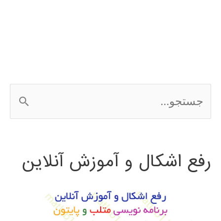
مجله
ج
س
ت
رفع اشکال و آموزش آنلاین
ج
و
ب