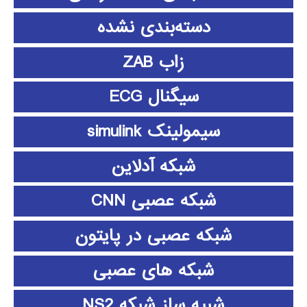
دسته‌بندی نشده
زاب ZAB
سیگنال ECG
سیمولینک simulink
شبکه آدلاین
شبکه عصبی CNN
شبکه عصبی در پایتون
شبکه های عصبی
شبیه ساز شبکه NS2