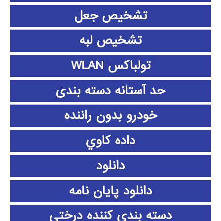
تشخیص جعل
تشخیص لبه
تولباکس WLAN
حد آستانه دسته بندی
خودرو بدون راننده
داده كاوي
دانلود
دانلود پايان نامه
دسته بندی کننده درختی