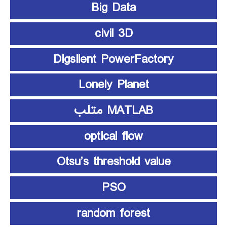
Big Data
civil 3D
Digsilent PowerFactory
Lonely Planet
MATLAB متلب
optical flow
Otsu’s threshold value
PSO
random forest