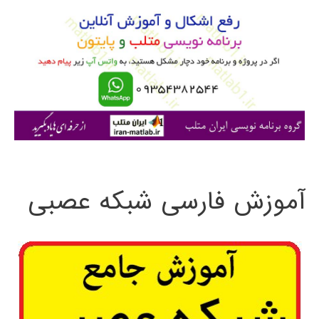
و
ب
ر
ا
ی
:
آموزش فارسی شبکه عصبی