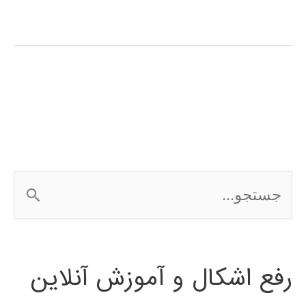
آموزشی
فارسی
بهینه
سازی
در
متلب
ج
س
ت
رفع اشکال و آموزش آنلاین
ج