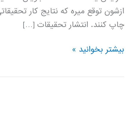
ازشون توقع میره که نتایج کار تحقیقا
چاپ کنند. انتشار تحقیقات […]
راهنمای
بیشتر بخوانید »
نوشتن
مقاله
مجله