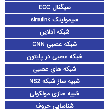
سیگنال ECG
سیمولینک simulink
شبکه آدلاین
شبکه عصبی CNN
شبکه عصبی در پایتون
شبکه های عصبی
شبیه ساز شبکه NS2
شبیه سازی مولکولی
شناسایی حروف