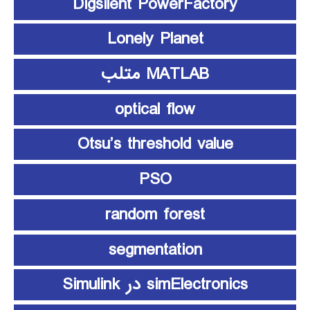
Digsilent PowerFactory
Lonely Planet
MATLAB متلب
optical flow
Otsu’s threshold value
PSO
random forest
segmentation
simElectronics در Simulink