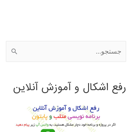
ج
س
ت
رفع اشکال و آموزش آنلاین
ج
و
ب
ر