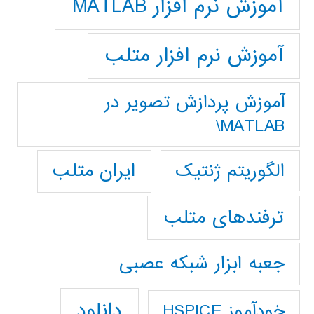
آموزش نرم افزار MATLAB
آموزش نرم افزار متلب
آموزش پردازش تصوير در
MATLAB\
ایران متلب
الگوریتم ژنتیک
ترفندهای متلب
جعبه ابزار شبکه عصبی
دانلود
خودآموز HSPICE