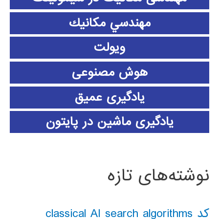
مهندسي مكانيك
ویولت
هوش مصنوعی
یادگیری عمیق
یادگیری ماشین در پایتون
نوشته‌های تازه
کد classical AI search algorithms