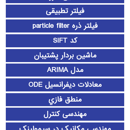
فیلتر تطبیقی
فیلتر ذره particle filter
کد SIFT
ماشین بردار پشتیبان
مدل ARIMA
معادلات دیفرانسیل ODE
منطق فازي
مهندسی کنترل
مهندسی مکانیک در سیمولینک