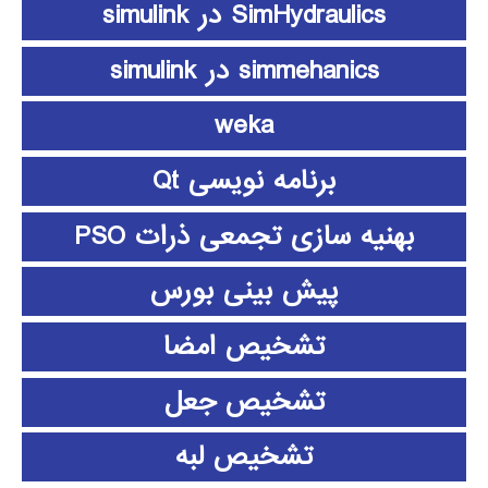
SimHydraulics در simulink
simmehanics در simulink
weka
برنامه نویسی Qt
بهنیه سازی تجمعی ذرات PSO
پیش بینی بورس
تشخیص امضا
تشخیص جعل
تشخیص لبه