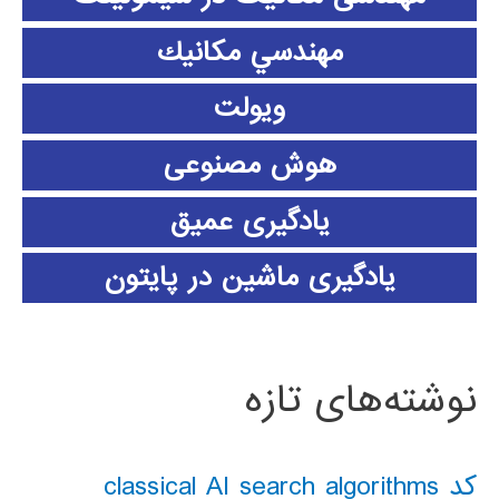
مهندسي مكانيك
ویولت
هوش مصنوعی
یادگیری عمیق
یادگیری ماشین در پایتون
نوشته‌های تازه
کد classical AI search algorithms