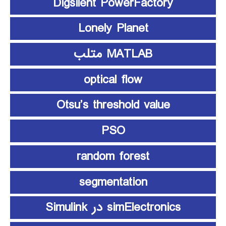
Digsilent PowerFactory
Lonely Planet
MATLAB متلب
optical flow
Otsu’s threshold value
PSO
random forest
segmentation
simElectronics در Simulink