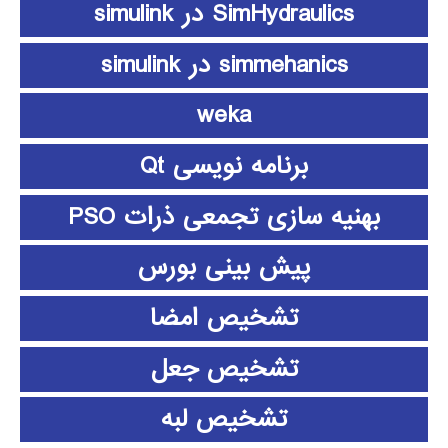
SimHydraulics در simulink
simmehanics در simulink
weka
برنامه نویسی Qt
بهنیه سازی تجمعی ذرات PSO
پیش بینی بورس
تشخیص امضا
تشخیص جعل
تشخیص لبه