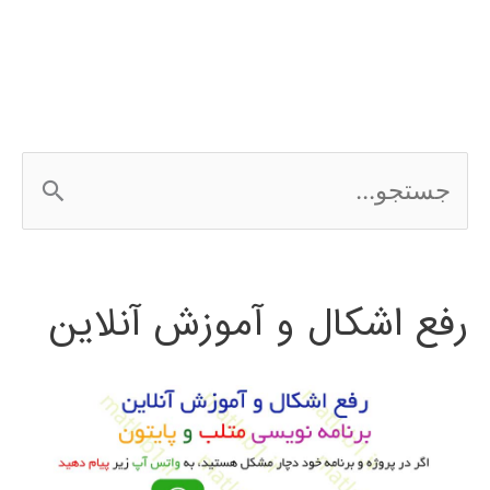
ج
س
ت
رفع اشکال و آموزش آنلاین
ج
و
ب
ر