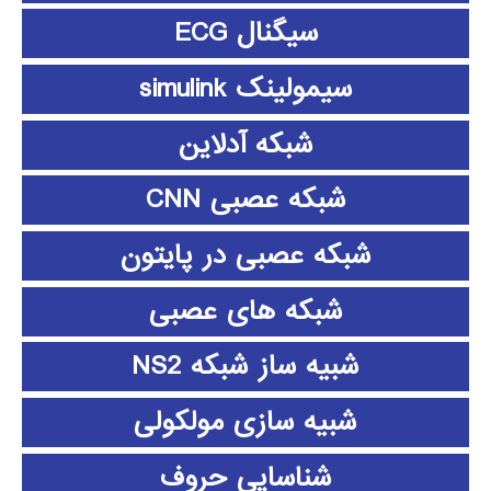
سیگنال ECG
سیمولینک simulink
شبکه آدلاین
شبکه عصبی CNN
شبکه عصبی در پایتون
شبکه های عصبی
شبیه ساز شبکه NS2
شبیه سازی مولکولی
شناسایی حروف