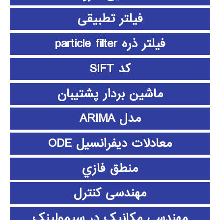
فیلتر تطبیقی
فیلتر ذره particle filter
کد SIFT
ماشین بردار پشتیبان
مدل ARIMA
معادلات دیفرانسیل ODE
منطق فازي
مهندسی کنترل
مهندسی مکانیک در سیمولینک