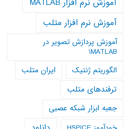
آموزش نرم افزار MATLAB
آموزش نرم افزار متلب
آموزش پردازش تصوير در
MATLAB\
ایران متلب
الگوریتم ژنتیک
ترفندهای متلب
جعبه ابزار شبکه عصبی
دانلود
خودآموز HSPICE