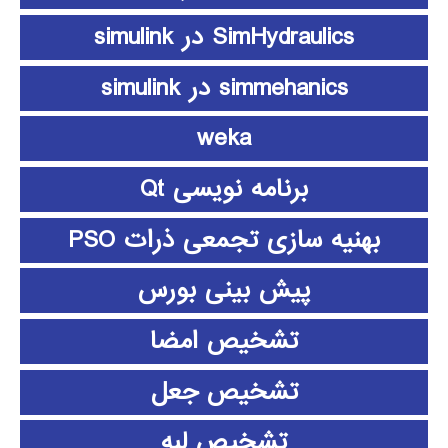
SimHydraulics در simulink
simmehanics در simulink
weka
برنامه نویسی Qt
بهنیه سازی تجمعی ذرات PSO
پیش بینی بورس
تشخیص امضا
تشخیص جعل
تشخیص لبه