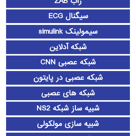
زاب ZAB
سیگنال ECG
سیمولینک simulink
شبکه آدلاین
شبکه عصبی CNN
شبکه عصبی در پایتون
شبکه های عصبی
شبیه ساز شبکه NS2
شبیه سازی مولکولی