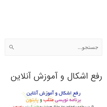
نویسی
شبکه
های
عصبی
ج
در
س
نرم
ت
افزار
رفع اشکال و آموزش آنلاین
ج
متلب
و
ب