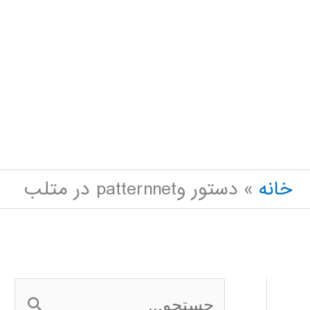
خانه
دستور وpatternnet در متلب
ج