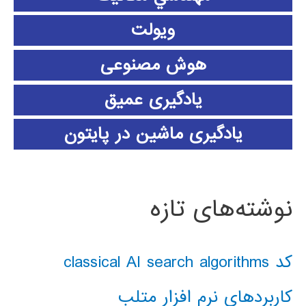
ویولت
هوش مصنوعی
یادگیری عمیق
یادگیری ماشین در پایتون
نوشته‌های تازه
کد classical AI search algorithms
کاربردهای نرم افزار متلب