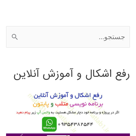
های
عصبی
ج
در
س
نرم
ت
افزار
رفع اشکال و آموزش آنلاین
ج
متلب
و
ب
ر
ا