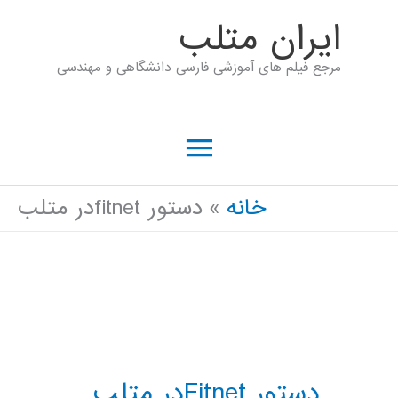
رش
ايران متلب
ه
مرجع فیلم های آموزشی فارسی دانشگاهی و مهندسی
حتوا
فهرست
اصلی
خانه
دستور fitnetدر متلب
دستور Fitnetدر متلب