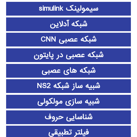
سیمولینک simulink
شبکه آدلاین
شبکه عصبی CNN
شبکه عصبی در پایتون
شبکه های عصبی
شبیه ساز شبکه NS2
شبیه سازی مولکولی
شناسایی حروف
فیلتر تطبیقی