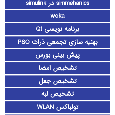
simmehanics در simulink
weka
برنامه نویسی Qt
بهنیه سازی تجمعی ذرات PSO
پیش بینی بورس
تشخیص امضا
تشخیص جعل
تشخیص لبه
تولباکس WLAN