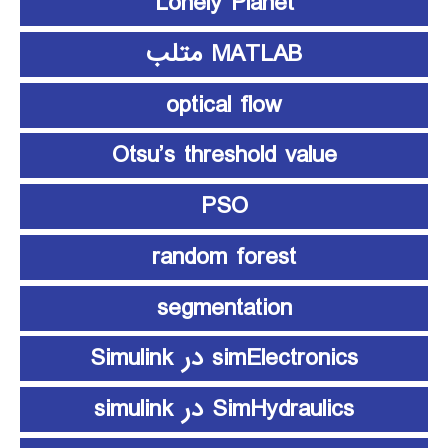
Lonely Planet
MATLAB متلب
optical flow
Otsu’s threshold value
PSO
random forest
segmentation
simElectronics در Simulink
SimHydraulics در simulink