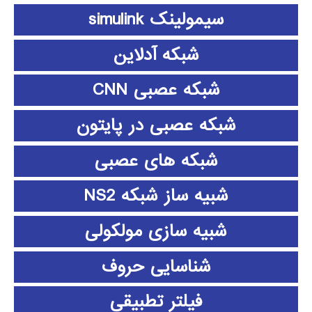
سیمولینک simulink
شبکه آدلاین
شبکه عصبی CNN
شبکه عصبی در پایتون
شبکه های عصبی
شبیه ساز شبکه NS2
شبیه سازی مولکولی
شناسایی حروف
فیلتر تطبیقی