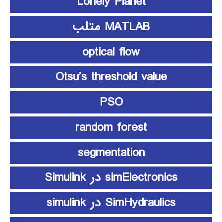
Lonely Planet
MATLAB متلب
optical flow
Otsu’s threshold value
PSO
random forest
segmentation
simElectronics در Simulink
SimHydraulics در simulink