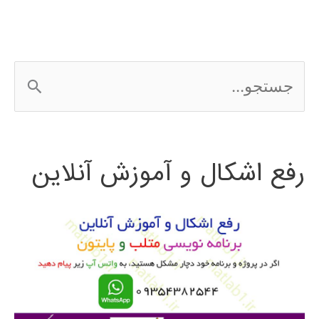
های
عصبی
ج
در
س
نرم
ت
افزار
رفع اشکال و آموزش آنلاین
ج
متلب
و
ب
ر
ا