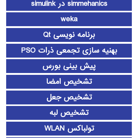
simmehanics در simulink
weka
برنامه نویسی Qt
بهنیه سازی تجمعی ذرات PSO
پیش بینی بورس
تشخیص امضا
تشخیص جعل
تشخیص لبه
تولباکس WLAN