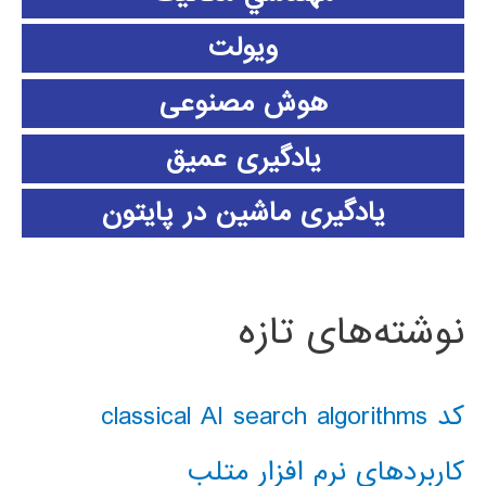
ویولت
هوش مصنوعی
یادگیری عمیق
یادگیری ماشین در پایتون
نوشته‌های تازه
کد classical AI search algorithms
کاربردهای نرم افزار متلب