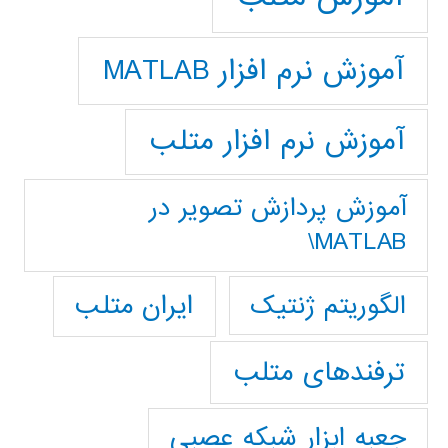
آموزش نرم افزار MATLAB
آموزش نرم افزار متلب
آموزش پردازش تصوير در
MATLAB\
ایران متلب
الگوریتم ژنتیک
ترفندهای متلب
جعبه ابزار شبکه عصبی