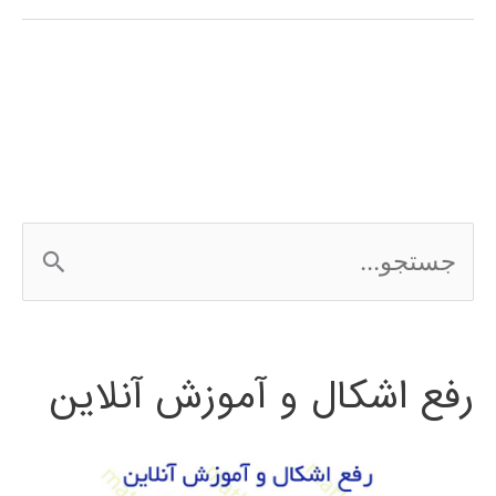
مقاله
مجله
ج
س
ت
رفع اشکال و آموزش آنلاین
ج
و
ب