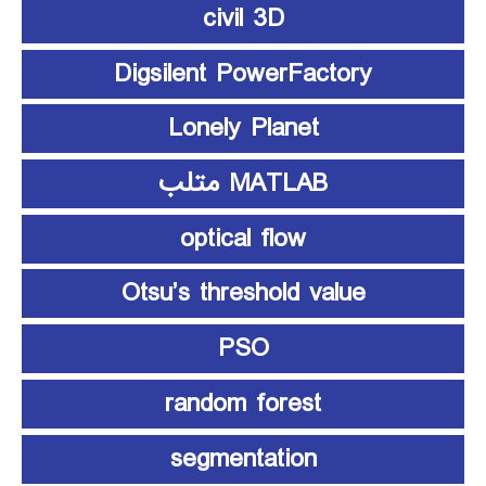
civil 3D
Digsilent PowerFactory
Lonely Planet
MATLAB متلب
optical flow
Otsu’s threshold value
PSO
random forest
segmentation