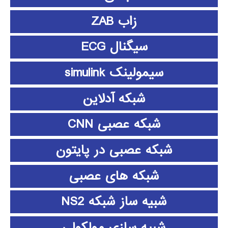
زاب ZAB
سیگنال ECG
سیمولینک simulink
شبکه آدلاین
شبکه عصبی CNN
شبکه عصبی در پایتون
شبکه های عصبی
شبیه ساز شبکه NS2
شبیه سازی مولکولی