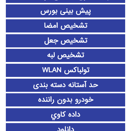
پیش بینی بورس
تشخیص امضا
تشخیص جعل
تشخیص لبه
تولباکس WLAN
حد آستانه دسته بندی
خودرو بدون راننده
داده كاوي
دانلود