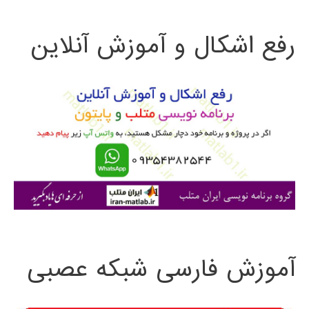
ت
رفع اشکال و آموزش آنلاین
ج
و
ب
ر
ا
ی
:
آموزش فارسی شبکه عصبی