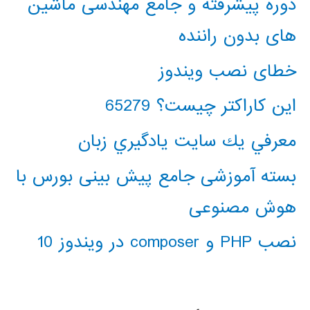
دوره پیشرفته و جامع مهندسی ماشین
های بدون راننده
خطای نصب ویندوز
این کاراکتر چیست؟ 65279
معرفي يك سايت يادگيري زبان
بسته آموزشی جامع پیش بینی بورس با
هوش مصنوعی
نصب PHP و composer در ویندوز 10