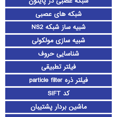
شبکه عصبی در پایتون
شبکه های عصبی
شبیه ساز شبکه NS2
شبیه سازی مولکولی
شناسایی حروف
فیلتر تطبیقی
فیلتر ذره particle filter
کد SIFT
ماشین بردار پشتیبان