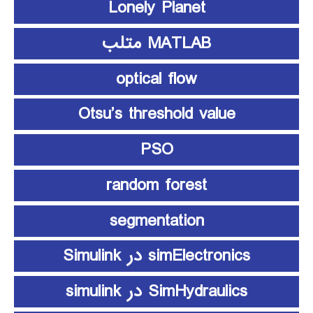
Lonely Planet
MATLAB متلب
optical flow
Otsu’s threshold value
PSO
random forest
segmentation
simElectronics در Simulink
SimHydraulics در simulink