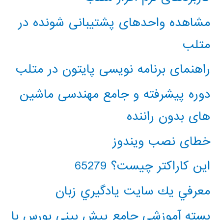
مشاهده واحدهای پشتیبانی شونده در
متلب
راهنمای برنامه نویسی پایتون در متلب
دوره پیشرفته و جامع مهندسی ماشین
های بدون راننده
خطای نصب ویندوز
این کاراکتر چیست؟ 65279
معرفي يك سايت يادگيري زبان
بسته آموزشی جامع پیش بینی بورس با