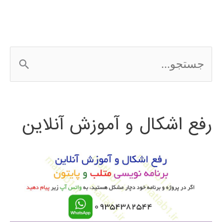
ج
س
ت
رفع اشکال و آموزش آنلاین
ج
و
ب
ر
ا