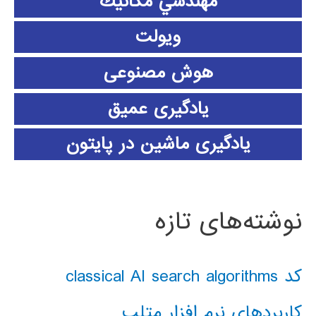
مهندسي مكانيك
ویولت
هوش مصنوعی
یادگیری عمیق
یادگیری ماشین در پایتون
نوشته‌های تازه
کد classical AI search algorithms
کاربردهای نرم افزار متلب