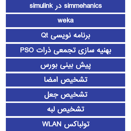
simmehanics در simulink
weka
برنامه نویسی Qt
بهنیه سازی تجمعی ذرات PSO
پیش بینی بورس
تشخیص امضا
تشخیص جعل
تشخیص لبه
تولباکس WLAN