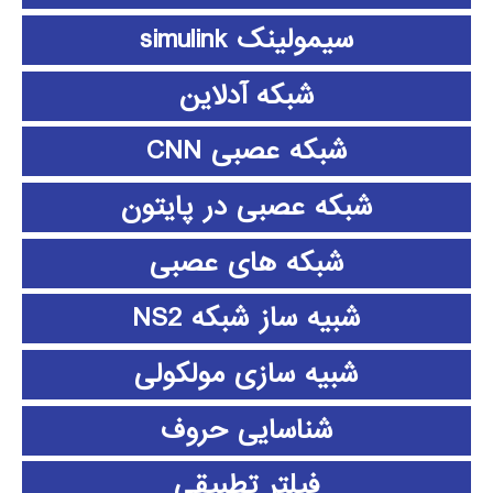
سیمولینک simulink
شبکه آدلاین
شبکه عصبی CNN
شبکه عصبی در پایتون
شبکه های عصبی
شبیه ساز شبکه NS2
شبیه سازی مولکولی
شناسایی حروف
فیلتر تطبیقی