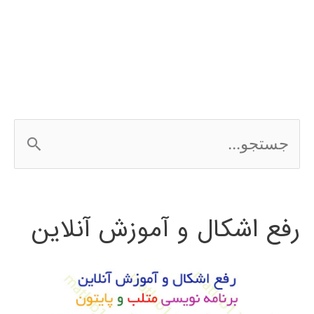
مجله
ج
س
ت
رفع اشکال و آموزش آنلاین
ج
و
ب