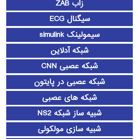
زاب ZAB
سیگنال ECG
سیمولینک simulink
شبکه آدلاین
شبکه عصبی CNN
شبکه عصبی در پایتون
شبکه های عصبی
شبیه ساز شبکه NS2
شبیه سازی مولکولی