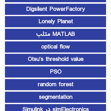
Digsilent PowerFactory
Lonely Planet
MATLAB متلب
optical flow
Otsu’s threshold value
PSO
random forest
segmentation
simElectronics در Simulink