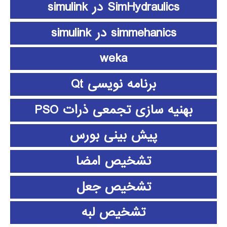
SimHydraulics در simulink
simmehanics در simulink
weka
برنامه نویسی Qt
بهنیه سازی تجمعی ذرات PSO
پیش بینی بورس
تشخیص امضا
تشخیص جعل
تشخیص لبه