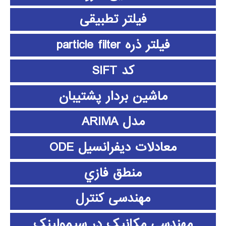
فیلتر تطبیقی
فیلتر ذره particle filter
کد SIFT
ماشین بردار پشتیبان
مدل ARIMA
معادلات دیفرانسیل ODE
منطق فازي
مهندسی کنترل
مهندسی مکانیک در سیمولینک