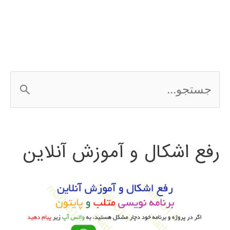
ج
س
ت
رفع اشکال و آموزش آنلاین
ج
و
ب
ر