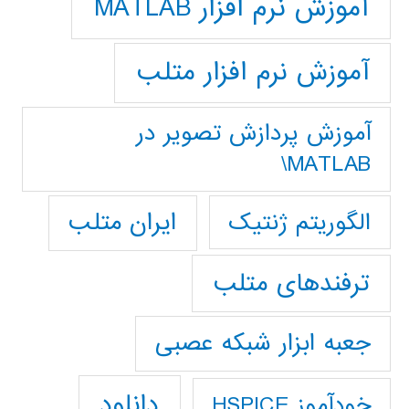
آموزش نرم افزار MATLAB
آموزش نرم افزار متلب
آموزش پردازش تصوير در
MATLAB\
ایران متلب
الگوریتم ژنتیک
ترفندهای متلب
جعبه ابزار شبکه عصبی
دانلود
خودآموز HSPICE