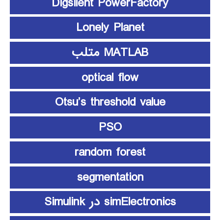
Digsilent PowerFactory
Lonely Planet
MATLAB متلب
optical flow
Otsu’s threshold value
PSO
random forest
segmentation
simElectronics در Simulink