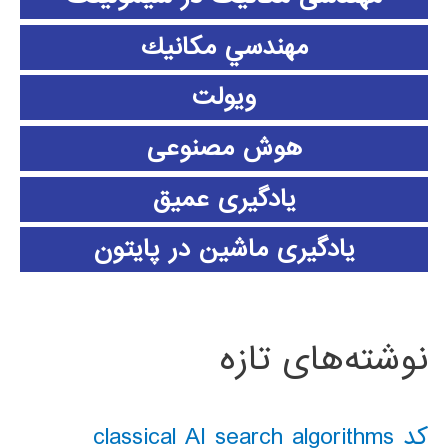
مهندسي مكانيك
ویولت
هوش مصنوعی
یادگیری عمیق
یادگیری ماشین در پایتون
نوشته‌های تازه
کد classical AI search algorithms