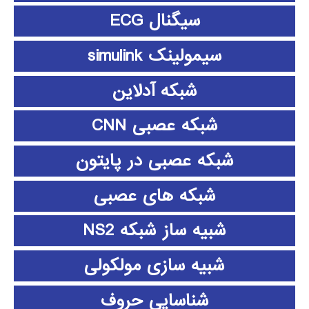
سیگنال ECG
سیمولینک simulink
شبکه آدلاین
شبکه عصبی CNN
شبکه عصبی در پایتون
شبکه های عصبی
شبیه ساز شبکه NS2
شبیه سازی مولکولی
شناسایی حروف