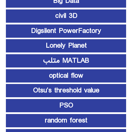
Big Data
civil 3D
Digsilent PowerFactory
Lonely Planet
MATLAB متلب
optical flow
Otsu’s threshold value
PSO
random forest