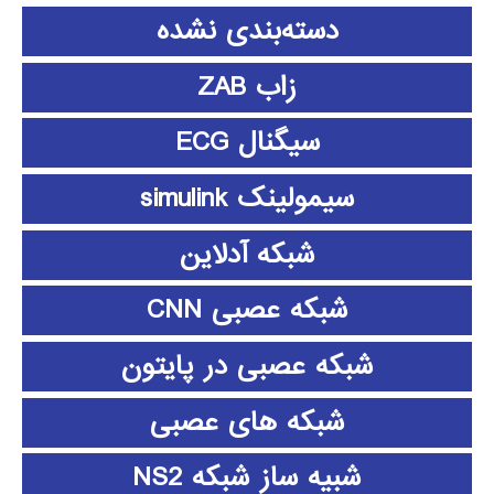
دسته‌بندی نشده
زاب ZAB
سیگنال ECG
سیمولینک simulink
شبکه آدلاین
شبکه عصبی CNN
شبکه عصبی در پایتون
شبکه های عصبی
شبیه ساز شبکه NS2