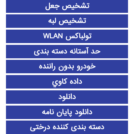
تشخیص جعل
تشخیص لبه
تولباکس WLAN
حد آستانه دسته بندی
خودرو بدون راننده
داده كاوي
دانلود
دانلود پايان نامه
دسته بندی کننده درختی